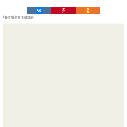
Читайте также
Рецепты безумно вкусного кофе.
Не понимаю лечо, в котором перец варили час и в итоге