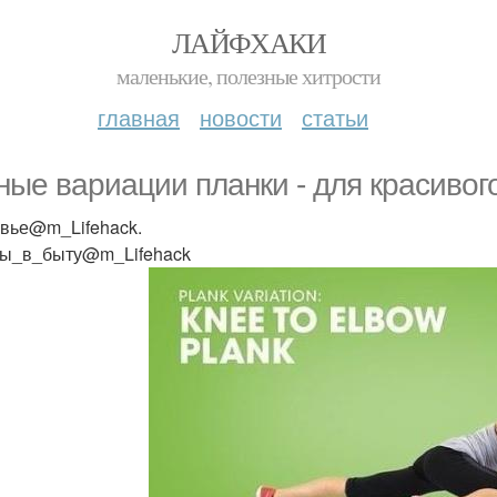
ЛАЙФХАКИ
маленькие, полезные хитрости
главная
новости
статьи
ные вариации планки - для красивого
вье@m_Lifehack.
ы_в_быту@m_Lifehack