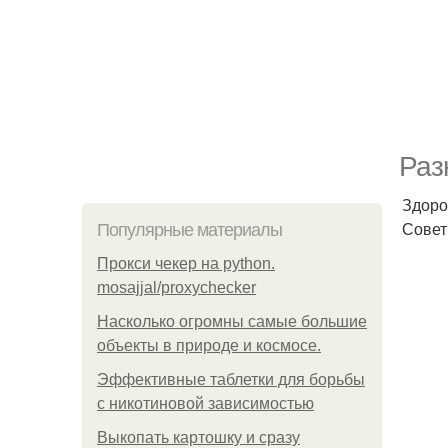
Раз
Здоро
Совет
Популярные материалы
Прокси чекер на python.
mosajjal/proxychecker
Насколько огромны самые большие
объекты в природе и космосе.
Эффективные таблетки для борьбы
с никотиновой зависимостью
Выкопать картошку и сразу