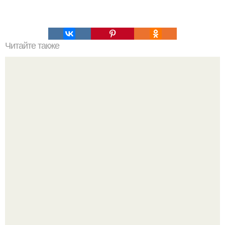
Читайте также
Способ, который заставит деревья плодоносить
быстрее.