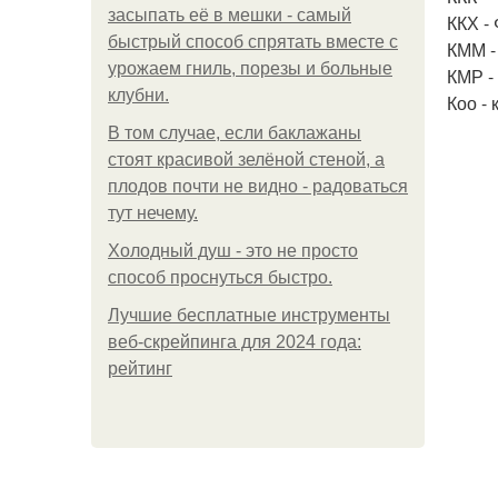
засыпать её в мешки - самый
ККХ -
быстрый способ спрятать вместе с
КММ -
урожаем гниль, порезы и больные
КМР -
клубни.
Коо -
В том случае, если баклажаны
стоят красивой зелёной стеной, а
плодов почти не видно - радоваться
тут нечему.
Холодный душ - это не просто
способ проснуться быстро.
Лучшие бесплатные инструменты
веб-скрейпинга для 2024 года:
рейтинг