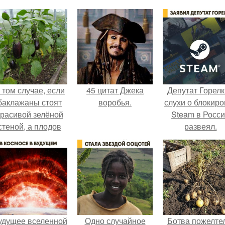
 том случае, если
45 цитат Джека
Депутат Горел
баклажаны стоят
воробья.
слухи о блокиро
красивой зелёной
Steam в Росс
стеной, а плодов
развеял.
почти не видно -
радоваться тут
нечему.
удущее вселенной
Одно случайное
Ботва пожелте