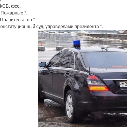
 ФСБ, фсо.
 Пожарные *.
 Правительство *.
 конституционный суд, управделами президента *.