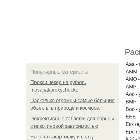
Рас
Ааа -
АММ -
Популярные материалы
АМО -
Прокси чекер на python.
АМР -
mosajjal/proxychecker
Аоо -
Насколько огромны самые большие
ВМР -
объекты в природе и космосе.
Воо -
ЕЕЕ - 
Эффективные таблетки для борьбы
Екх (
с никотиновой зависимостью
Ере (
Выкопать картошку и сразу
ККК - *