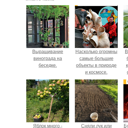
Выращивание
Насколько огромны
В
винограда на
самые большие
беседке.
объекты в природе
и космосе.
Яблок много -
Сняли лук или
Б