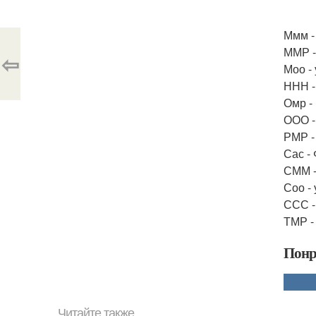
Ммм -
ММР -
⇦
Моо -
ННН - 
Омр -
ООО -
РМР -
Сас -
СММ -
Соо -
ССС -
ТМР - 
Понр
Читайте также