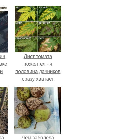
кин
Лист томата
вке
пожелтел - и
ии
половина дачников
сразу хватает
удобрение.
ла,
Чем заболела