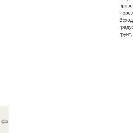
прове
Через
Всход
граду
грунт
⇦