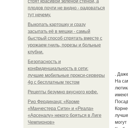
стоят красивой зелёной стеной, а
плодов почти не видно - радоваться
тут нечему.
Выкопать картошку и сразу
засыпать её в мешки - самый
быстрый способ спрятать вместе с
урожаем гниль, порезы и больные
клубни.
Безопасность и
конфиденциальность в сети:
. Даж
лучшие мобильные прокси-серверы
На са
4g с бесплатным тестом
лютик
Рецепты безумно вкусного кофе.
имеют
Посад
Рио Фердинанд: «Кроме
Корне
«Манчестера Сити» и «Реала»
лучше
«Арсеналу» некого бояться в Лиге
могут
Чемпионов»