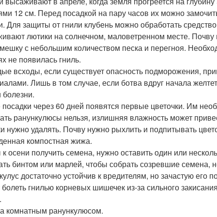
и высаживают в апреле, когда земля прогреется на глубину 
ями 12 см. Перед посадкой на пару часов их можно замочит
и. Для защиты от гнили клубень можно обработать средство
ивают лютики на солнечном, маловетренном месте. Почву 
мешку с небольшим количеством песка и перегноя. Необход
ях не появилась гниль.
ые всходы, если существует опасность подморожения, пр
иалами. Лишь в том случае, если ботва вдруг начала желте
и болезни.
 посадки через 60 дней появятся первые цветочки. Им нео
ать ранункулюсы нельзя, излишняя влажность может привес
ки нужно удалять. Почву нужно рыхлить и подпитывать цвет
денная компостная жижа.
 к осени получить семена, нужно оставить один или нескол
ать бинтом или марлей, чтобы собрать созревшие семена, н
кулус достаточно устойчив к вредителям, но зачастую его 
 болеть гнилью корневых шишечек из-за сильного закисани
.
за комнатным ранункулюсом.