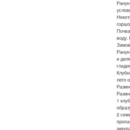
Ранун
услов
Некот
горшо
Почва
воду.
Зимов
Ранун
и дел
глади
Клубн
лето о
Размн
Размн
1 клу
образ
2 сем
пропа
аккур