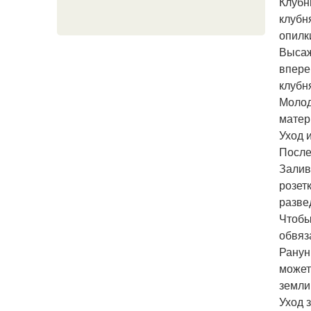
Клубн
клубн
опилк
Высаж
впере
клубн
Молод
матер
Уход 
После
Залив
розет
разве
Чтобы
обвяз
Ранун
может
земли
Уход 