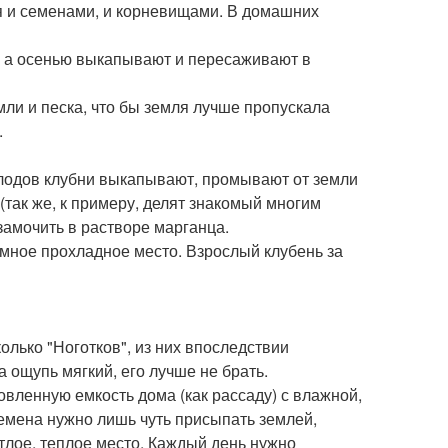
я и семенами, и корневищами. В домашних
 а осенью выкапывают и пересаживают в
ли и песка, что бы земля лучше пропускала
.
олодов клубни выкапывают, промывают от земли
 (так же, к примеру, делят знакомый многим
замочить в растворе марганца.
мное прохладное место. Взрослый клубень за
лько "Ноготков", из них впоследствии
а ощупь мягкий, его лучше не брать.
вленную емкость дома (как рассаду) с влажной,
емена нужно лишь чуть присыпать землей,
етлое, теплое место. Каждый день нужно