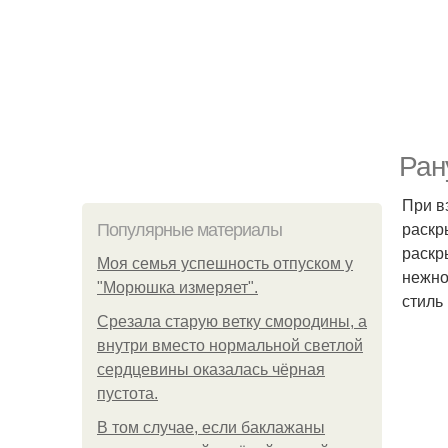
Ран
При в
раскр
Популярные материалы
раскр
Моя семья успешность отпуском у
нежно
"Морюшка измеряет".
стиль
Срезала старую ветку смородины, а
внутри вместо нормальной светлой
сердцевины оказалась чёрная
пустота.
В том случае, если баклажаны