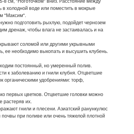
5-8 см, "Ноготочком" вниз. Расстояние между
ь в холодной воде или поместить в мокрые
м "Максим".
нужно подготовить рыхлую, подойдет чернозем
им дренаж, чтобы влага не застаивалась и на
икрывают соломой или другими укрывными
ть, ее необходимо выкопать и высушить клубень.
бходим постоянный, но умеренный полив.
ти к заболеванию и гнили клубня. Отцветшие
ок органическими удобрениями: торф,
ько первых цветков. Отцветшие головки можно
е растеряв их.
поражают гнили и плесени. Азиатский ранункулюс
я почвы при поливе или очень тяжелой плотной