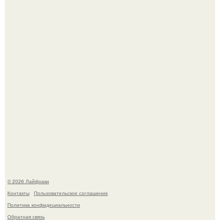
Смородины в этом году много, а обычное жидкое
варенье у нас как-то не очень едят.
В Дубае существует район, который кажется ошибкой
самой реальности.
© 2026 Лайфхаки
Контакты
Пользовательское соглашение
Политика конфидециальности
Обратная связь