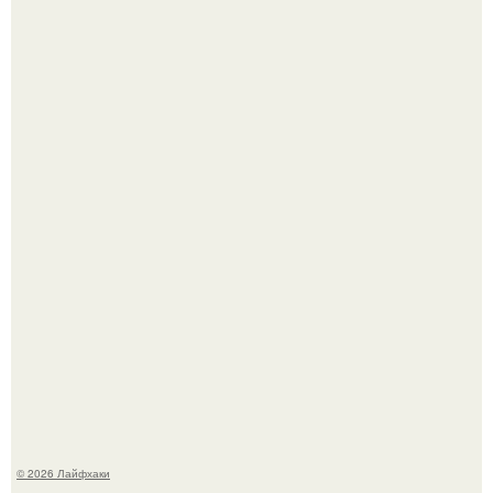
Ботва пожелтела, сосед уже достал вилы, и рука сама
тянется копать картошку.
Чем заболела груша и как ее лечить?
© 2026 Лайфхаки