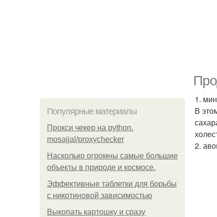
Про
1. ми
В это
Популярные материалы
сахар
Прокси чекер на python.
холес
mosajjal/proxychecker
2. аво
Насколько огромны самые большие
объекты в природе и космосе.
Эффективные таблетки для борьбы
с никотиновой зависимостью
Выкопать картошку и сразу