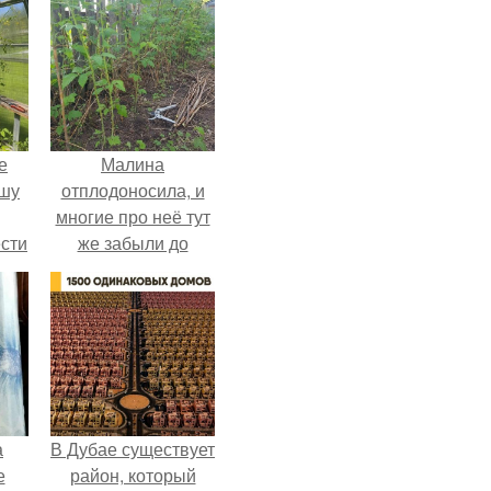
е
Малина
ышу
отплодоносила, и
многие про неё тут
сти
же забыли до
ие?
следующего лета.
а
В Дубае существует
е
район, который