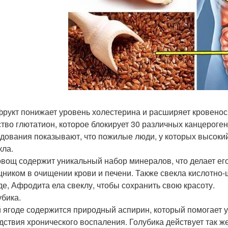
фрукт понижает уровень холестерина и расширяет кровенос
тво глютатион, которое блокирует 30 различных канцероген
дования показывают, что пожилые люди, у которых высокий
кла.
овощ содержит уникальный набор минералов, что делает е
ником в очищении крови и печени. Также свекла кислотно-
де, Афродита ела свеклу, чтобы сохранить свою красоту.
убика.
й ягоде содержится природный аспирин, который помогает
дствия хронического воспаления. Голубика действует так же