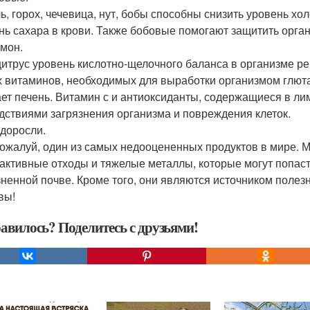
ь, горох, чечевица, нут, бобы способны снизить уровень хо
нь сахара в крови. Также бобовые помогают защитить орган
имон.
цитрус уровень кислотно-щелочного баланса в организме рег
х витаминов, необходимых для выработки организмом глюта
ет печень. Витамин с и антиоксиданты, содержащиеся в ли
дствиями загрязнения организма и повреждения клеток.
одоросли.
пожалуй, один из самых недооцененных продуктов в мире. 
активные отходы и тяжелые металлы, которые могут попас
зненной почве. Кроме того, они являются источником поле
вы!
авилось? Поделитесь с друзьями!