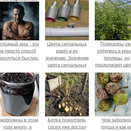
олодный душ - это
Цвета сигнальных
Помидоры уж
не просто способ
ракет и их
упёрлись в кр
роснуться быстро.
значение. Значение
теплицы, но
цвета сигнальных
продолжают цве
патронов и ракет,
как сумасшедш
вдруг кому
пригодится.
мородины в этом
Ботва пожелтела,
Чем заболел
году много, а
сосед уже достал
груша и как е