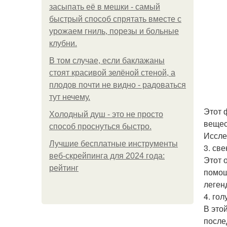
засыпать её в мешки - самый
быстрый способ спрятать вместе с
урожаем гниль, порезы и больные
клубни.
В том случае, если баклажаны
стоят красивой зелёной стеной, а
плодов почти не видно - радоваться
тут нечему.
Этот 
Холодный душ - это не просто
вещес
способ проснуться быстро.
Иссле
Лучшие бесплатные инструменты
3. све
веб-скрейпинга для 2024 года:
Этот 
рейтинг
помощ
леген
4. гол
В это
после