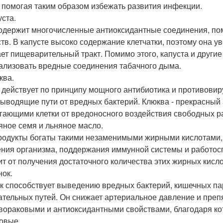
, помогая таким образом избежать развития инфекции.
уста.
одержит многочисленные антиоксидантные соединения, по
тв. В капусте высоко содержание клетчатки, поэтому она 
ет пищеварительный тракт. Помимо этого, капуста и други
ализовать вредные соединения табачного дыма.
ква.
 действует по принципу мощного антибиотика и противовир
ыводящие пути от вредных бактерий. Клюква - прекрасный 
гающими клетки от вредоносного воздействия свободных р
няное семя и льняное масло.
родукты богаты такими незаменимыми жирными кислотами, к
ния организма, поддержания иммунной системы и работоспо
ит от получения достаточного количества этих жирных кисло
нок.
к способствует выведению вредных бактерий, кишечных пар
ательных путей. Он снижает артериальное давление и преп
вораковыми и антиоксидантными свойствами, благодаря ко
бовые.