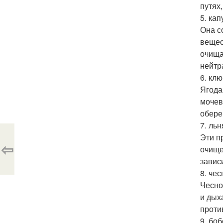
путях
5. кап
Она с
вещес
очища
нейтр
6. клю
Ягода
мочев
обере
7. ль
Эти п
⇦
очище
завис
8. чес
Чесно
и дых
проти
9. бо