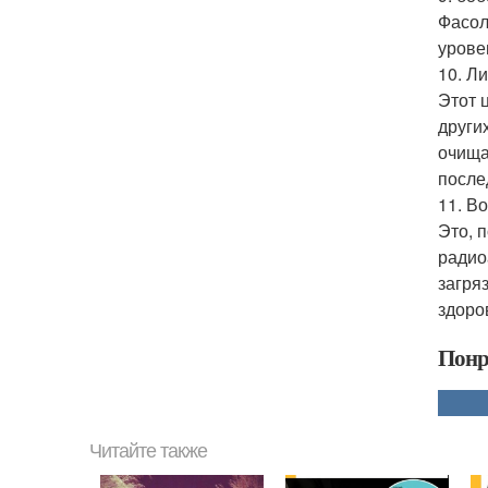
Фасол
урове
10. Л
Этот 
други
очища
после
11. В
Это, 
радио
загря
здоро
Понр
Читайте также