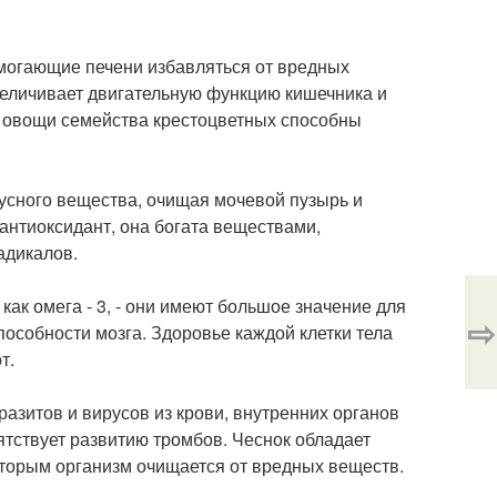
могающие печени избавляться от вредных
увеличивает двигательную функцию кишечника и
е овощи семейства крестоцветных способны
усного вещества, очищая мочевой пузырь и
антиоксидант, она богата веществами,
адикалов.
ак омега - 3, - они имеют большое значение для
⇨
собности мозга. Здоровье каждой клетки тела
т.
азитов и вирусов из крови, внутренних органов
ятствует развитию тромбов. Чеснок обладает
торым организм очищается от вредных веществ.