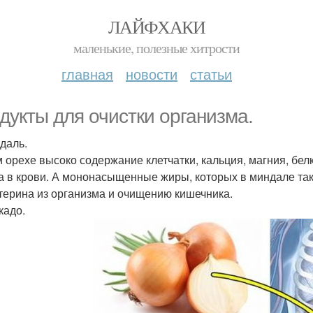
ЛАЙФХАКИ
маленькие, полезные хитрости
главная
новости
статьи
дукты для очистки организма.
ндаль.
м орехе высоко содержание клетчатки, кальция, магния, бе
а в крови. А мононасыщенные жиры, которых в миндале та
терина из организма и очищению кишечника.
кадо.