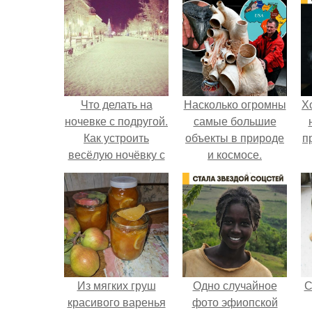
Что делать на
Насколько огромны
Х
ночевке с подругой.
самые большие
Как устроить
объекты в природе
п
весёлую ночёвку с
и космосе.
подружками
Из мягких груш
Одно случайное
С
красивого варенья
фото эфиопской