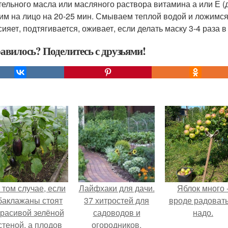
тельного масла или масляного раствора витамина а или Е 
им на лицо на 20-25 мин. Смываем теплой водой и ложимся
сияет, подтягивается, оживает, если делать маску 3-4 раза 
авилось? Поделитесь с друзьями!
 том случае, если
Лайфхаки для дачи.
Яблок много 
баклажаны стоят
37 хитростей для
вроде радоват
красивой зелёной
садоводов и
надо.
стеной, а плодов
огородников.