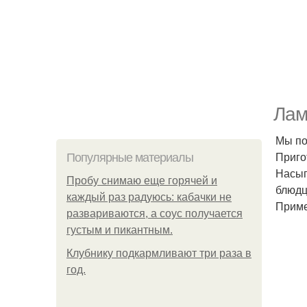
Лам
Мы по
Приго
Популярные материалы
Насып
Пробу снимаю еще горячей и
блюдц
каждый раз радуюсь: кабачки не
Приме
развариваются, а соус получается
густым и пикантным.
Клубнику подкaрмливают три раза в
гoд.