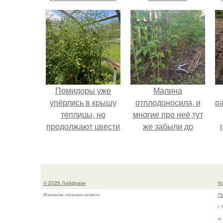
патронов и ракет,
вдруг кому
пригодится.
Помидоры уже
Малина
упёрлись в крышу
отплодоносила, и
р
теплицы, но
многие про неё тут
продолжают цвести
же забыли до
как сумасшедшие?
следующего лета.
© 2026 Лайфхаки
К
П
Маленькие, полезные хитрости
г.
м.