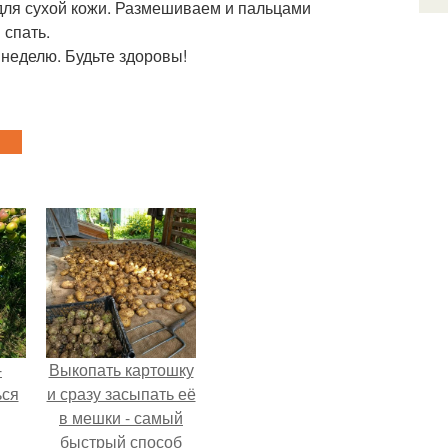
(для сухой кожи. Размешиваем и пальцами
 спать.
в неделю. Будьте здоровы!
-
Выкопать картошку
ься
и сразу засыпать её
в мешки - самый
быстрый способ