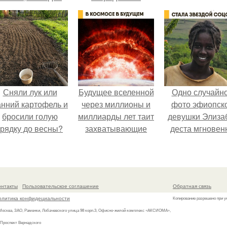
почти не видно -
радоваться тут
нечему.
Сняли лук или
Будущее вселенной
Одно случайн
анний картофель и
через миллионы и
фото эфиопск
бросили голую
миллиарды лет таит
девушки Элиза
грядку до весны?
захватывающие
деста мгновен
тайны.
разлетелось п
всему интернет
сделало её но
звездой соцсет
онтакты
Пользовательское соглашение
Обратная связь
олитика конфидециальности
Копирование разрешено при у
 Москва, ЗАО, Раменки, Лобачевского улица 98 корп.3, Офисно-жилой комплекс «АКСИОМА»,
 Проспект Вернадского