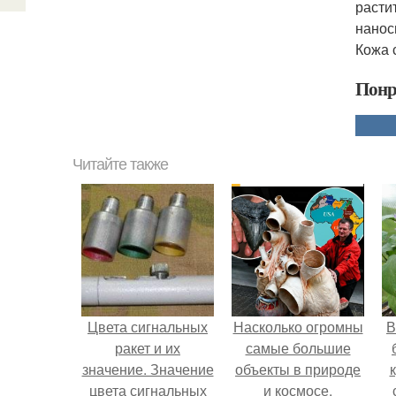
расти
нанос
Кожа 
Понр
Читайте также
Цвета сигнальных
Насколько огромны
В
ракет и их
самые большие
значение. Значение
объекты в природе
цвета сигнальных
и космосе.