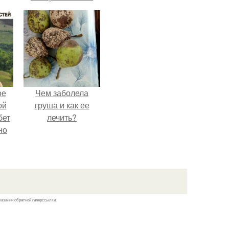
спрятать вместе с
урожаем гниль,
порезы и больные
клубни.
ое
Чем заболела
ой
груша и как ее
бет
лечить?
но
о
у и
вой
ей.
казании обратной гиперссылки.