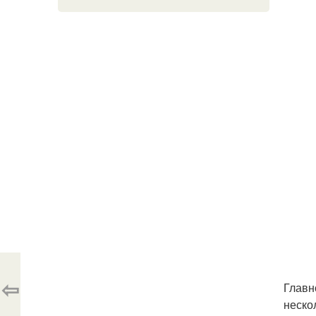
⇦
Главн
неско