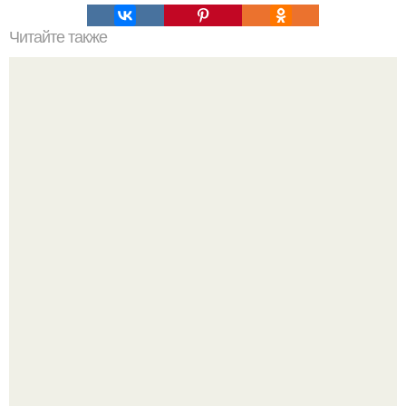
Читайте также
15 продуктов, которые можно есть даже на ночь.
Перестала покупать кетчуп, когда попробовала сделать
его с яблоками.