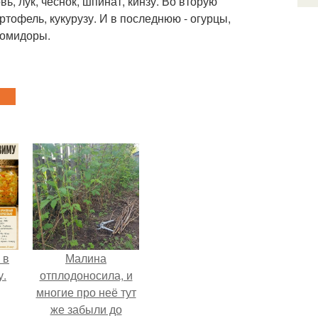
ь, лук, чеснок, шпинат, кинзу. Во вторую
артофель, кукурузу. И в последнюю - огурцы,
помидоры.
 в
Малина
у.
отплодоносила, и
многие про неё тут
же забыли до