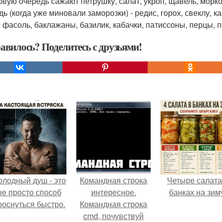
ервую очередь сажают петрушку, салат, укроп, щавель, морков
ь (когда уже миновали заморозки) - редис, горох, свеклу, к
, фасоль, баклажаны, базилик, кабачки, патиссоны, перцы, 
авилось? Поделитесь с друзьями!
олодный душ - это
Командная строка
Четыре салата
не просто способ
интересное.
банках на зим
роснуться быстро.
Командная строка
cmd, почувствуй