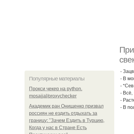
При
свек
- Зац
- В м
Популярные материалы
- "Се
Прокси чекер на python.
- Всё
mosajjal/proxychecker
- Рас
Академик ран Онищенко призвал
- В по
россиян не ездить отдыхать за
границу: "Зачем Ездить в Турцию,
Когда у нас в Стране Есть