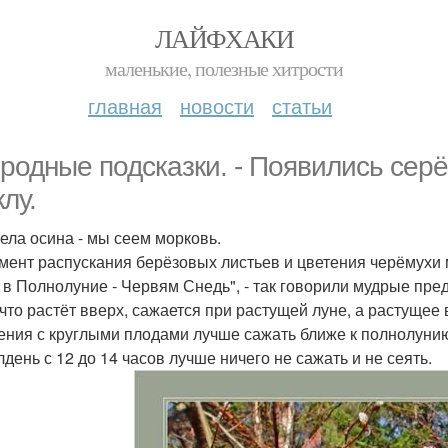
ЛАЙФХАКИ
маленькие, полезные хитрости
главная
новости
статьи
родные подсказки. - Появились серё
лу.
вела осина - мы сеем морковь.
омент распускания берёзовых листьев и цветения черёмухи
в в Полнолуние - Червям Снедь", - так говорили мудрые пре
, что растёт вверх, сажается при растущей луне, а растущее
тения с круглыми плодами лучше сажать ближе к полнолуни
лдень с 12 до 14 часов лучше ничего не сажать и не сеять.