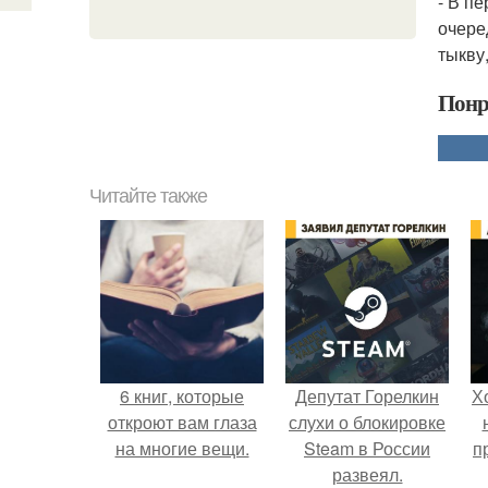
- В п
очеред
тыкву
Понр
Читайте также
6 книг, которые
Депутат Горелкин
Х
откроют вам глаза
слухи о блокировке
на многие вещи.
Steam в России
п
развеял.