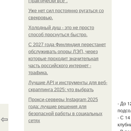
Практически все".
Уже нет сил постоянно ругаться со
свекровью.
Холодный душ - это не просто
способ проснуться быстро.
С 2027 года Финляндия перестанет
обслуживать опоры ЛЭП, через
которые проходит значительная
часть российского интернет -
трафика.
Лучшие API и инструменты для веб-
скраппинга 2025: что выбрать
Прокси-серверы Instagram 2025
- До 1
года: лучшие решения для
подсо
безопасной работы в социальных
⇦
- С 14
сетях
клубни