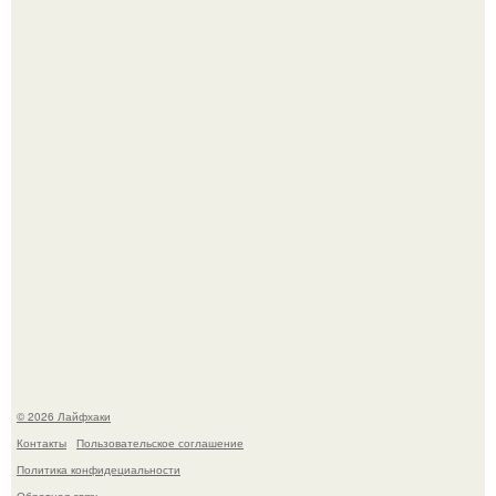
Будущее вселенной через миллионы и миллиарды лет
таит захватывающие тайны.
Чем заболела груша и как ее лечить?
© 2026 Лайфхаки
Контакты
Пользовательское соглашение
Политика конфидециальности
Обратная связь