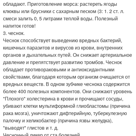
обладают. Приготовление морса: растереть ягоды
клюквы или брусники с сахарным песком (3: 1. 2 ст. л.
смеси залить 0, 5 литрами теплой воды. Полезный
напиток готов!
3. чеснок.
Чеснок способствует выведению вредных бактерий,
кишечных паразитов и вирусов из крови, внутренних
органов и дыхательных путей. Он снижает артериальное
давление и препятствует развитию тромбов. Чеснок
обладает противораковыми и антиоксидантными
свойствами, благодаря которым организм очищается от
вредных веществ. В одном зубчике чеснока содержится
более 400 полезных компонентов. Они снижают уровень
"Плохого" холестерина в крови и прочищают сосуды,
убивают клетки мультиформной глиобластомы (причина
рака мозга), уничтожают дифтерийную, туберкулезную
палочку и хеликобактер (причина язвы желудка),
"выводят" глистов и т. д.
Чесночный ликер от ста болезней.