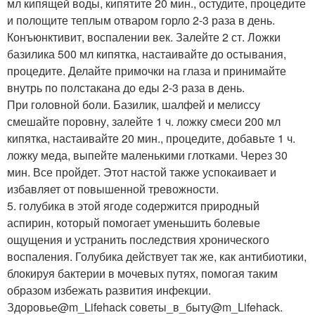
мл кипящей воды, кипятите 20 мин., остудите, процедите
и полощите теплым отваром горло 2-3 раза в день.
Конъюнктивит, воспалении век. Залейте 2 ст. Ложки
базилика 500 мл кипятка, настаивайте до остывания,
процедите. Делайте примочки на глаза и принимайте
внутрь по полстакана до еды 2-3 раза в день.
При головной боли. Базилик, шалфей и мелиссу
смешайте поровну, залейте 1 ч. ложку смеси 200 мл
кипятка, настаивайте 20 мин., процедите, добавьте 1 ч.
ложку меда, выпейте маленькими глотками. Через 30
мин. Все пройдет. Этот настой также успокаивает и
избавляет от повышенной тревожности.
5. голубика в этой ягоде содержится природный
аспирин, который помогает уменьшить болевые
ощущения и устранить последствия хронического
воспаления. Голубика действует так же, как антибиотики,
блокируя бактерии в мочевых путях, помогая таким
образом избежать развития инфекции.
Здоровье@m_Lifehack советы_в_быту@m_Lifehack.