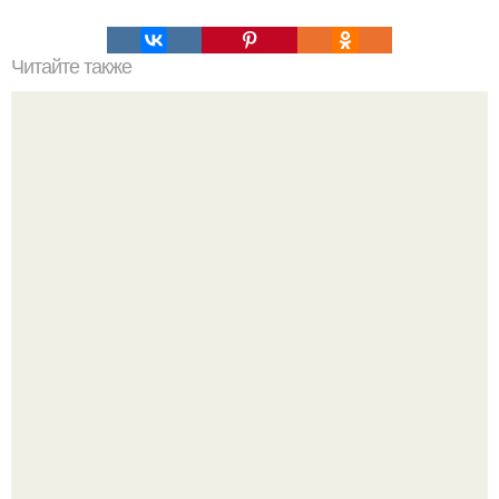
Читайте также
Простыня с резинкой всего за 5 минут.
Не понимаю лечо, в котором перец варили час и в итоге