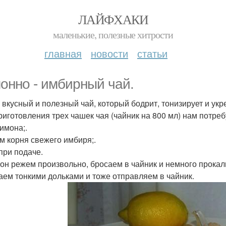
ЛАЙФХАКИ
маленькие, полезные хитрости
главная
новости
статьи
онно - имбирный чай.
 вкусный и полезный чай, который бодрит, тонизирует и укр
риготовления трех чашек чая (чайник на 800 мл) нам потреб
лимона;.
см корня свежего имбиря;.
 при подаче.
мон режем произвольно, бросаем в чайник и немного прокал
аем тонкими дольками и тоже отправляем в чайник.