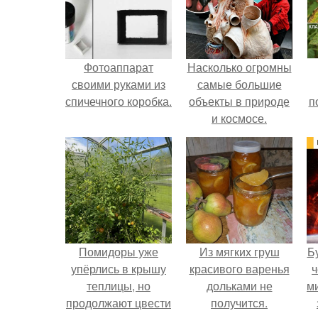
Фотоаппарат
Насколько огромны
своими руками из
самые большие
спичечного коробка.
объекты в природе
п
и космосе.
Помидоры уже
Из мягких груш
Б
упёрлись в крышу
красивого варенья
ч
теплицы, но
дольками не
м
продолжают цвести
получится.