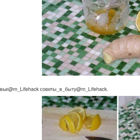
вье@m_Lifehack советы_в_быту@m_Lifehack.