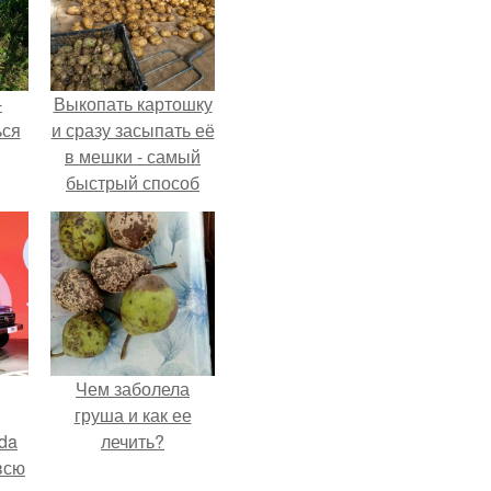
-
Выкопать картошку
ься
и сразу засыпать её
в мешки - самый
быстрый способ
спрятать вместе с
урожаем гниль,
порезы и больные
клубни.
Чем заболела
груша и как ее
da
лечить?
всю