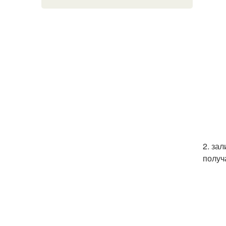
2. за
получ