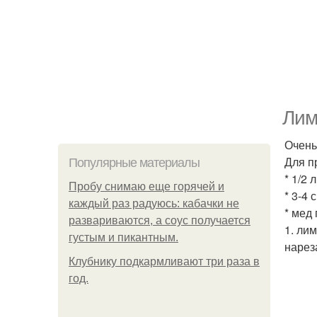
Лим
Очень
Для п
Популярные материалы
* 1/2 
Пробу снимаю еще горячей и
* 3-4 
каждый раз радуюсь: кабачки не
* мед
развариваются, а соус получается
1. ли
густым и пикантным.
нарез
Клубнику подкaрмливают три раза в
гoд.