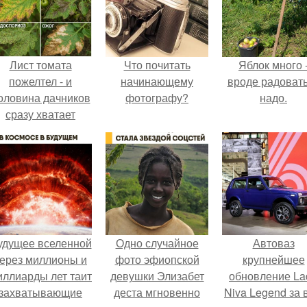
Лист томата
Что почитать
Яблок много 
пожелтел - и
начинающему
вроде радоват
оловина дачников
фотографу?
надо.
сразу хватает
удобрение.
удущее вселенной
Одно случайное
Автоваз
ерез миллионы и
фото эфиопской
крупнейшее
иллиарды лет таит
девушки Элизабет
обновление La
захватывающие
деста мгновенно
Niva Legend за 