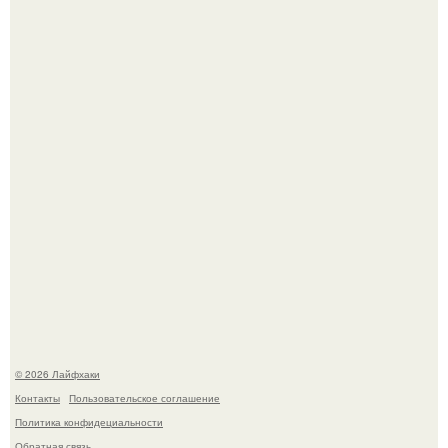
Яблок много - вроде радоваться надо.
Выкопать картошку и сразу засыпать её в мешки - самый
быстрый способ спрятать вместе с урожаем гниль,
порезы и больные клубни.
© 2026 Лайфхаки
Контакты
Пользовательское соглашение
Политика конфидециальности
Обратная связь