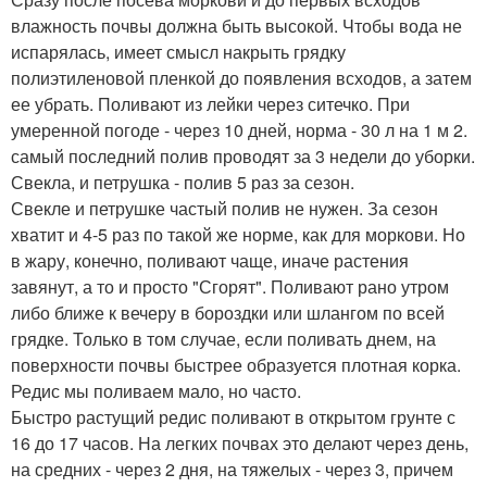
влажность почвы должна быть высокой. Чтобы вода не
испарялась, имеет смысл накрыть грядку
полиэтиленовой пленкой до появления всходов, а затем
ее убрать. Поливают из лейки через ситечко. При
умеренной погоде - через 10 дней, норма - 30 л на 1 м 2.
самый последний полив проводят за 3 недели до уборки.
Свекла, и петрушка - полив 5 раз за сезон.
Свекле и петрушке частый полив не нужен. За сезон
хватит и 4-5 раз по такой же норме, как для моркови. Но
в жару, конечно, поливают чаще, иначе растения
завянут, а то и просто "Сгорят". Поливают рано утром
либо ближе к вечеру в бороздки или шлангом по всей
грядке. Только в том случае, если поливать днем, на
поверхности почвы быстрее образуется плотная корка.
Редис мы поливаем мало, но часто.
Быстро растущий редис поливают в открытом грунте с
16 до 17 часов. На легких почвах это делают через день,
на средних - через 2 дня, на тяжелых - через 3, причем