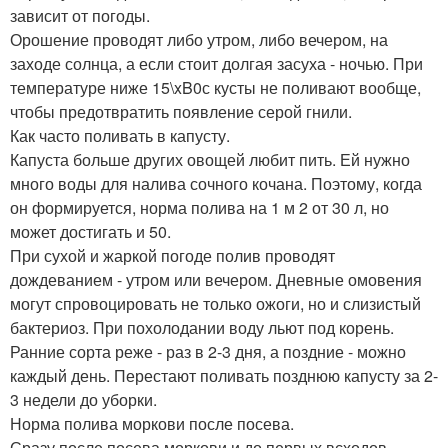
зависит от погоды.
Орошение проводят либо утром, либо вечером, на
заходе солнца, а если стоит долгая засуха - ночью. При
температуре ниже 15\xB0с кусты не поливают вообще,
чтобы предотвратить появление серой гнили.
Как часто поливать в капусту.
Капуста больше других овощей любит пить. Ей нужно
много воды для налива сочного кочана. Поэтому, когда
он формируется, норма полива на 1 м 2 от 30 л, но
может достигать и 50.
При сухой и жаркой погоде полив проводят
дождеванием - утром или вечером. Дневные омовения
могут спровоцировать не только ожоги, но и слизистый
бактериоз. При похолодании воду льют под корень.
Ранние сорта реже - раз в 2-3 дня, а поздние - можно
каждый день. Перестают поливать позднюю капусту за 2-
3 недели до уборки.
Норма полива моркови после посева.
Сразу после посева моркови и до первых всходов