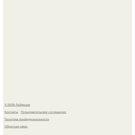
Из мягких груш красивого варенья дольками не
получится.
Домашние питомцы способны продлить жизнь своих
хозяев на 6-10 лет.
© 2026 Лайфхаки
Контакты
Пользовательское соглашение
Политика конфидециальности
Обратная связь