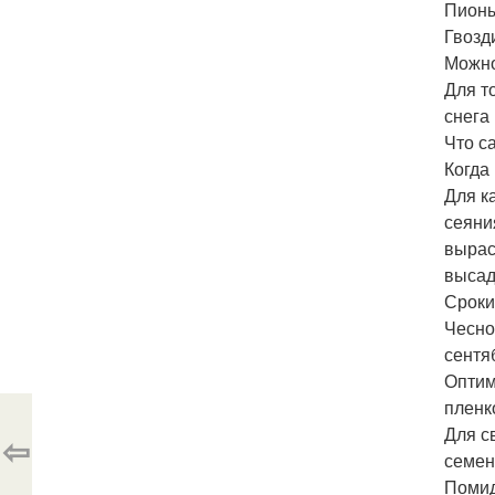
Пионы
Гвозд
Можно
Для т
снега
Что с
Когда
Для к
сеяни
вырас
высад
Сроки
Чесно
сентя
Оптим
пленк
Для с
⇦
семен
Помид