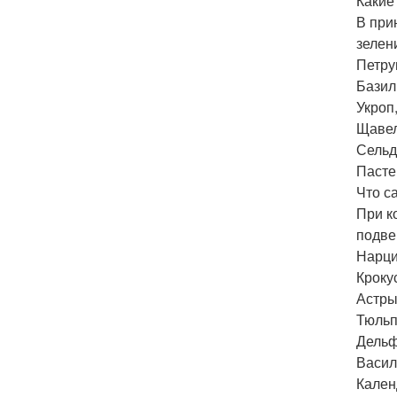
Какие
В при
зелен
Петру
Базили
Укроп
Щавел
Сельд
Пасте
Что с
При к
подве
Нарци
Кроку
Астры
Тюльп
Дельф
Васил
Кален