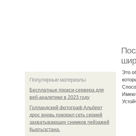
Пос
шир
Это о
котор
Популярные материалы
Спосо
Бесплатные прокси-сервера для
Имеют
веб-аналитики в 2023 году
Устой
Голландский фотограф Альберт
дрос вновь покорил сеть серией
захватывающих снимков пейзажей
Кыргызстана.