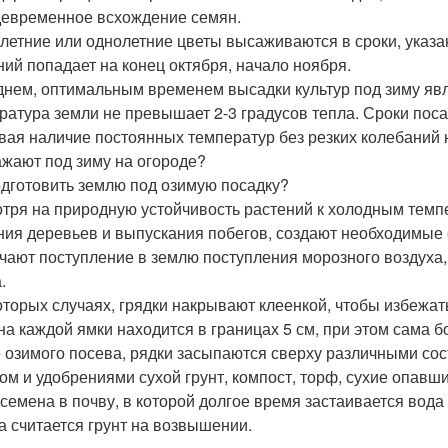
евременное всхождение семян.
летние или однолетние цветы высаживаются в сроки, указа
ний попадает на конец октября, начало ноября.
днем, оптимальным временем высадки культур под зиму явля
ратура земли не превышает 2-3 градусов тепла. Сроки пос
вая наличие постоянных температур без резких колебаний 
ажают под зиму на огороде?
одготовить землю под озимую посадку?
тря на природную устойчивость растений к холодным темпе
ния деревьев и выпускания побегов, создают необходимые 
чают поступление в землю поступления морозного воздух
.
оторых случаях, грядки накрывают клеенкой, чтобы избежат
на каждой ямки находится в границах 5 см, при этом сама 
 озимого посева, рядки засыпаются сверху различными со
ком и удобрениями сухой грунт, компост, торф, сухие опавш
 семена в почву, в которой долгое время застаивается вод
а считается грунт на возвышении.