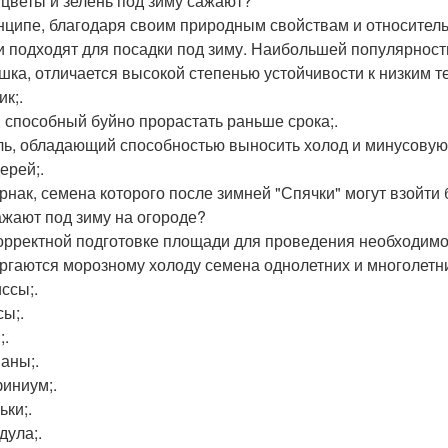
 цветы и зелень под зиму сажают?
нципе, благодаря своим природным свойствам и относитель
и подходят для посадки под зиму. Наибольшей популярност
шка, отличается высокой степенью устойчивости к низким т
к;.
, способный буйно прорастать раньше срока;.
ь, обладающий способностью выносить холод и минусовую 
ерей;.
рнак, семена которого после зимней "Спячки" могут взойти 
ажают под зиму на огороде?
орректной подготовке площади для проведения необходимой
ргаются морозному холоду семена однолетних и многолетни
ссы;.
сы;.
;.
аны;.
иниум;.
ьки;.
дула;.