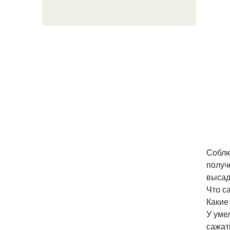
Соблю
получ
высад
Что с
Какие
У уме
сажат