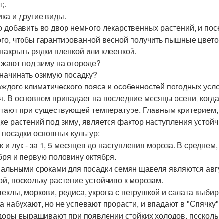
;.
ика и другие виды.
 добавить во двор немного лекарственных растений, и посе
ого, чтобы гарантированной весной получить пышные цвет
 накрыть рядки пленкой или клеенкой.
ажают под зиму на огороде?
 начинать озимую посадку?
аждого климатического пояса и особенностей погодных ус
я. В основном припадает на последние месяцы осени, когд
тают при существующей температуре. Главным критерием, 
ке растений под зиму, является фактор наступления устой
 посадки основных культур:
к и лук - за 1, 5 месяцев до наступления мороза. В средне
бря и первую половину октября.
альными сроками для посадки семян щавеля являются авгус
ой, поскольку растение устойчиво к морозам.
веклы, моркови, редиса, укропа с петрушкой и салата выбир
а набухают, но не успевают прорасти, и впадают в "Спячку"
оры выращивают при появлении стойких холодов, поскольк