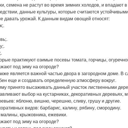
ки, семена не растут во время зимних холодов, и впадают в
едствии, данные культуры, которые считаются устойчивым
е давать урожай. К данным видам овощей относят:
;.
вь;.
у;.
.
орые практикуют озимые посевы томата, горчицы, огуречной
ажают под зиму на огороде?
акже является важной частью двора в загородном доме. В с
бен еще и создавать определенную атмосферу вокруг.
иму принято высаживать данный участок лиственными дер
авливают выбор на кустарниках, декоративных деревьях, м
ревьев: яблоню, вишню, черешню, сливу, грушу и другие.
коративных видов: барбарис, калину, рябину, смородину.
 малины, крыжовника, ежевики.
ажают под зиму на огороде?