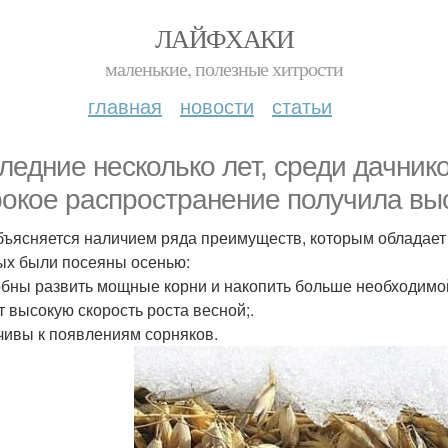
ЛАЙФХАКИ
маленькие, полезные хитрости
главная
новости
статьи
ледние несколько лет, среди дачник
окое распространение получила выса
бъясняется наличием ряда преимуществ, которым обладает 
ых были посеяны осенью:
бны развить мощные корни и накопить больше необходимо
 высокую скорость роста весной;.
чивы к появлениям сорняков.