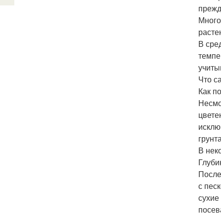
прежд
Много
расте
В сре
темпе
учиты
Что с
Как п
Несмо
цвете
исклю
грунта
В нек
Глуби
После
с пес
сухие
посев