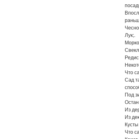
посад
Впосл
раньш
Чеснок
Лук;.
Морко
Свекл
Редис;
Некот
Что с
Сад т
спосо
Под з
Остан
Из де
Из де
Кусты
Что с