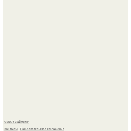
Смородины в этом году много, а обычное жидкое
варенье у нас как-то не очень едят.
В Дубае существует район, который кажется ошибкой
самой реальности.
© 2026 Лайфхаки
Контакты
Пользовательское соглашение