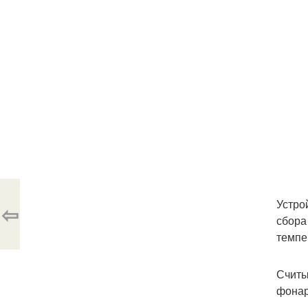
Устро
⇦
сбора
темпе
Считы
фонар