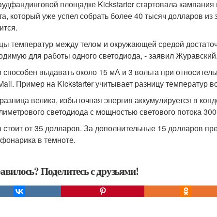
аудфандинговой площадке Kickstarter стартовала кампания
та, который уже успел собрать более 40 тысяч долларов из
ится.
цы температур между телом и окружающей средой достаточ
одимую для работы одного светодиода, - заявил Журавский
 способен выдавать около 15 мА и 3 вольта при относитель
Mail. Пример на Kickstarter учитывает разницу температур во
 разница велика, избыточная энергия аккумулируется в кон
лиметрового светодиода с мощностью светового потока 300
 стоит от 35 долларов. За дополнительные 15 долларов пр
 фонарика в темноте.
авилось? Поделитесь с друзьями!