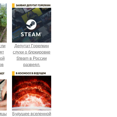
сли
Депутат Горелкин
ят
слухи о блокировке
ной
Steam в России
ов
развеял.
 -
т
мцы
Будущее вселенной