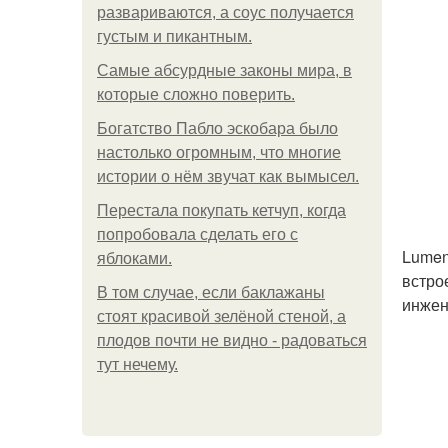
развариваются, а соус получается
густым и пикантным.
Самые абсурдные законы мира, в
которые сложно поверить.
Богатство Пабло эскобара было
настолько огромным, что многие
истории о нём звучат как вымысел.
Перестала покупать кетчуп, когда
попробовала сделать его с
Lumen
яблоками.
встро
В том случае, если баклажаны
инжен
стоят красивой зелёной стеной, а
плодов почти не видно - радоваться
тут нечему.