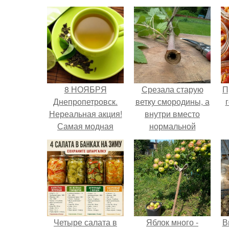
8 НОЯБРЯ
Срезала старую
П
Днепропетровск.
ветку смородины, а
Нереальная акция!
внутри вместо
Самая модная
нормальной
съемка 2015 года в
светлой
платье Jovani с
сердцевины
доберманом.
оказалась чёрная
пустота.
Четыре салата в
Яблок много -
В