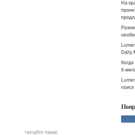
На кр
проек
продл
Разни
необх
Lumen
Daily 
Когда
5-мил
Lumen
поиск
Понр
Читайте также