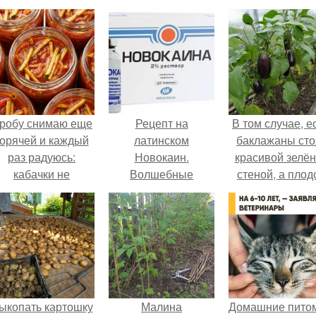
робу снимаю еще
Рецепт на
В том случае, е
горячей и каждый
латинском
баклажаны сто
раз радуюсь:
Новокаин.
красивой зелё
кабачки не
Волшебные
стеной, а плод
развариваются, а
свойства
почти не видно
соус получается
новокаина.
радоваться ту
густым и
нечему.
пикантным.
ыкопать картошку
Малина
Домашние пито