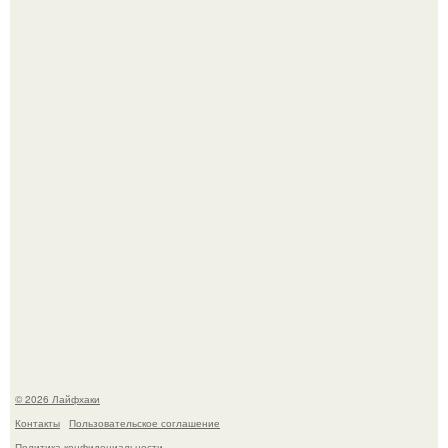
Смородины в этом году много, а обычное жидкое
варенье у нас как-то не очень едят.
Чем заболела груша и как ее лечить?
© 2026 Лайфхаки
Контакты
Пользовательское соглашение
Политика конфидециальности