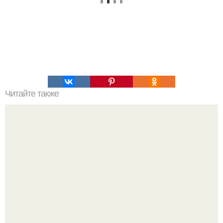
Читайте также
Надписи для органайзера хорошего настроения
распечатать. Идеи "Органайзеров Хорошего
Настроения" с примерами подарочков.