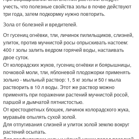
учесть, что полезные свойства золы в почве действуют
три года, затем подкормку нужно повторить.
Зола от болезней и вредителей.
От гусениц огнёвки, тли, личинок пилильщиков, слизней,
улиток, против мучнистой росы опрыскивать настоем:
400 г золы залить ведром горячей воды, настаивать
двое суток.
От колорадских жуков, гусениц огнёвки и боярышницы,
почковой моли, тли, яблоневой плодожорки применять
зольно - мыльный раствор: 1, 5 кг золы и 50 г мыла
растворить в 10 л воды. Этот же раствор можно
применять при поражении растений мучнистой росой,
паршой и дымчатой пятнистостью.
От крестоцветных блошек, личинок колорадского жука,
муравьёв опылять сухой золой.
Для отпугивания слизней и улиток золой землю вокруг
растений осыпать.