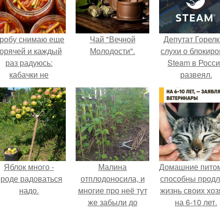
робу снимаю еще
Чай "Вечной
Депутат Горел
горячей и каждый
Молодости".
слухи о блокиро
раз радуюсь:
Steam в Росс
кабачки не
развеял.
развариваются, а
соус получается
густым и
пикантным.
Яблок много -
Малина
Домашние пито
роде радоваться
отплодоносила, и
способны продл
надо.
многие про неё тут
жизнь своих хоз
же забыли до
на 6-10 лет.
следующего лета.