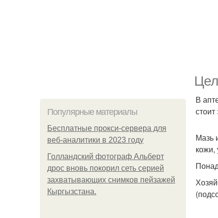
Цел
В апт
стоит
Популярные материалы
Бесплатные прокси-сервера для
Мазь 
веб-аналитики в 2023 году
кожи, 
Голландский фотограф Альберт
Понад
дрос вновь покорил сеть серией
захватывающих снимков пейзажей
Хозяй
Кыргызстана.
(подс