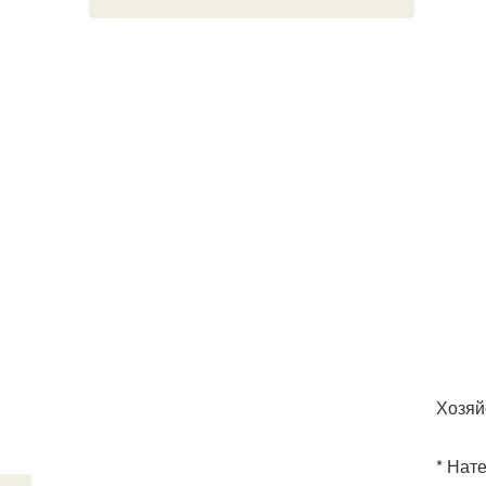
Хозяй
* Нат