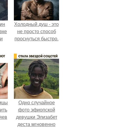
кин
Холодный душ - это
вке
не просто способ
ии
проснуться быстро.
мцы
Одно случайное
ить
фото эфиопской
яев
девушки Элизабет
деста мгновенно
разлетелось по