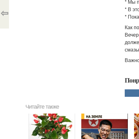
* Мы 
* В э
⇦
* Пок
Как п
Вечер
долже
смазы
Важно
Понр
Читайте также