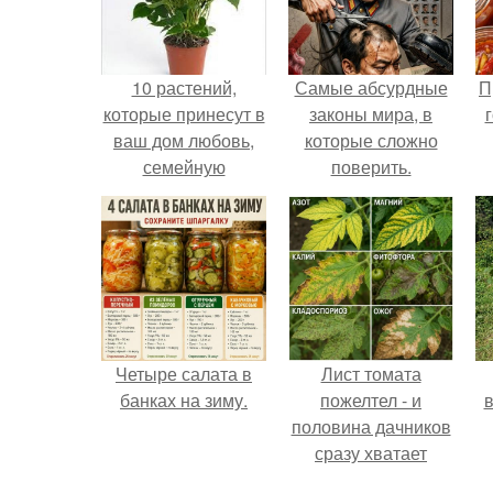
10 растений,
Самые абсурдные
П
которые принесут в
законы мира, в
ваш дом любовь,
которые сложно
семейную
поверить.
гармонию и
счастье.
Четыре салата в
Лист томата
банках на зиму.
пожелтел - и
в
половина дачников
сразу хватает
удобрение.