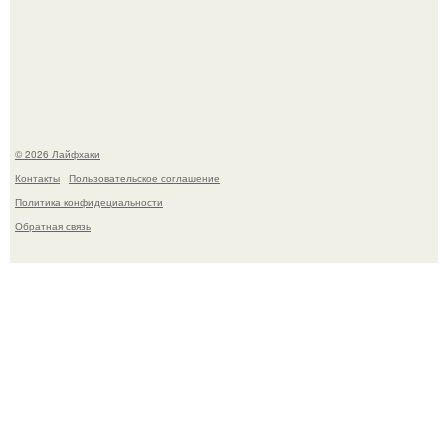
В Дубае существует район, который кажется ошибкой
самой реальности.
© 2026 Лайфхаки
Контакты
Пользовательское соглашение
Политика конфидециальности
Обратная связь