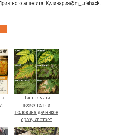
 Приятного аппетита! Кулинария@m_Lifehack.
 в
Лист томата
у.
пожелтел - и
половина дачников
сразу хватает
удобрение.