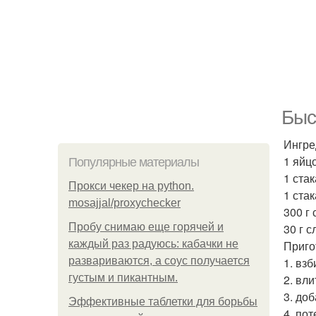
Быс
Ингре
1 яйцо
Популярные материалы
1 ста
Прокси чекер на python.
1 стак
mosajjal/proxychecker
300 г 
Пробу снимаю еще горячей и
30 г 
каждый раз радуюсь: кабачки не
Приго
развариваются, а соус получается
1. вз
густым и пикантным.
2. вли
3. доб
Эффективные таблетки для борьбы
4. пот