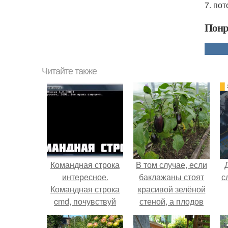
7. по
Понр
Читайте также
Командная строка
В том случае, если
интересное.
баклажаны стоят
с
Командная строка
красивой зелёной
cmd, почувствуй
стеной, а плодов
себя хакером.
почти не видно -
радоваться тут