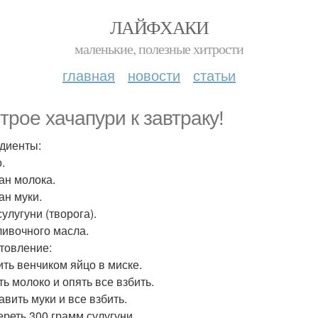
ЛАЙФХАКИ
маленькие, полезные хитрости
главная
новости
статьи
трое хачапури к завтраку!
диенты:
.
кан молока.
ан муки.
сулугуни (творога).
сливочного масла.
товление:
бить венчиком яйцо в миске.
ть молоко и опять все взбить.
авить муки и все взбить.
ереть 300 грамм сулугуни.