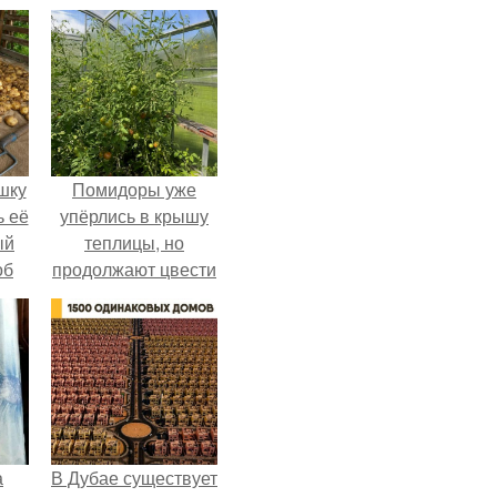
шку
Помидоры уже
ь её
упёрлись в крышу
ый
теплицы, но
об
продолжают цвести
е с
как сумасшедшие?
ь,
ные
а
В Дубае существует