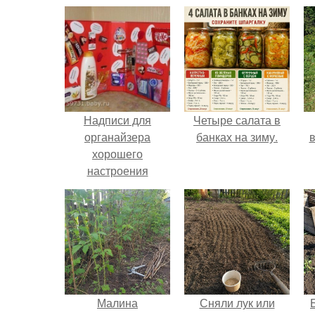
Надписи для
Четыре салата в
органайзера
банках на зиму.
в
хорошего
настроения
распечатать. Идеи
"Органайзеров
Хорошего
Настроения" с
примерами
подарочков.
Малина
Сняли лук или