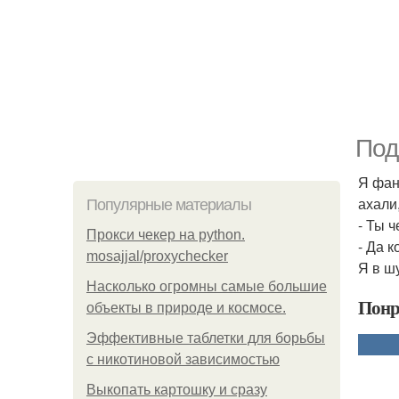
Под
Я фан
ахали
Популярные материалы
- Ты ч
Прокси чекер на python.
- Да к
mosajjal/proxychecker
Я в шу
Насколько огромны самые большие
Понр
объекты в природе и космосе.
Эффективные таблетки для борьбы
с никотиновой зависимостью
Выкопать картошку и сразу