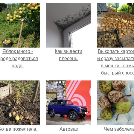
Яблок много -
Как вывести
Выкопать карто
роде радоваться
плесень.
и сразу засыпат
надо.
в мешки - сам
быстрый спос
спрятать вмест
урожаем гнил
порезы и боль
клубни.
Ботва пожелтела,
Автоваз
Чем заболел