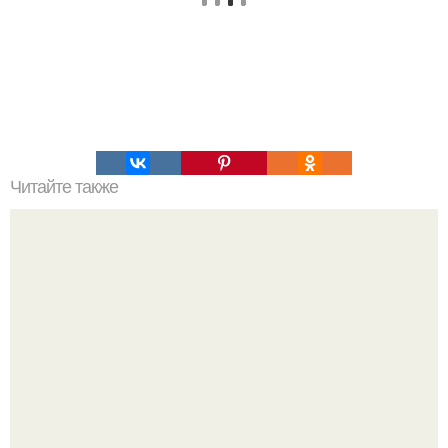
Читайте также
Надписи для органайзера хорошего настроения
распечатать. Идеи "Органайзеров Хорошего
Настроения" с примерами подарочков.