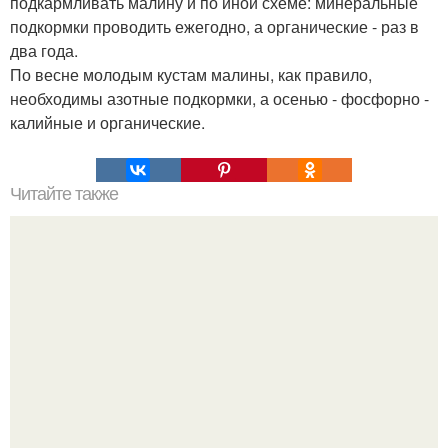
подкармливать малину и по иной схеме: минеральные
подкормки проводить ежегодно, а органические - раз в
два года.
По весне молодым кустам малины, как правило,
необходимы азотные подкормки, а осенью - фосфорно -
калийные и органические.
Читайте также
100 причин почему я с тобой дружу. Подарки. 100
причин, почему ты моя лучшая подруга.