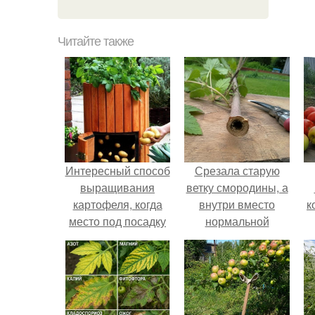
Читайте также
Интересный способ
Срезала старую
выращивания
ветку смородины, а
картофеля, когда
внутри вместо
к
место под посадку
нормальной
ограничено.
светлой
сердцевины
оказалась чёрная
пустота.