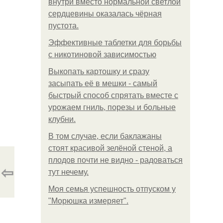
внутри вместо нормальной светлой
сердцевины оказалась чёрная
пустота.
Эффективные таблетки для борьбы
с никотиновой зависимостью
Выкопать картошку и сразу
засыпать её в мешки - самый
быстрый способ спрятать вместе с
урожаем гниль, порезы и больные
клубни.
В том случае, если баклажаны
стоят красивой зелёной стеной, а
плодов почти не видно - радоваться
⇦
тут нечему.
Моя семья успешность отпуском у
"Морюшка измеряет".