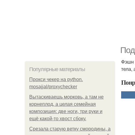
Под
Фэшн 
тела,
Популярные материалы
Прокси чекер на python.
Понр
mosajjal/proxychecker
Вытаскиваешь морковь, а там не
корнеплод, а целая семейная
композиция: две ноги, три руки и
ещё какой-то хвост сбоку.
Срезала старую ветку смородины, а