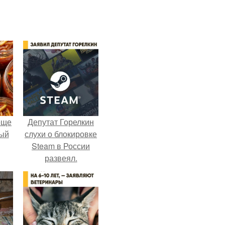
еще
Депутат Горелкин
дый
слухи о блокировке
Steam в России
развеял.
, а
ся