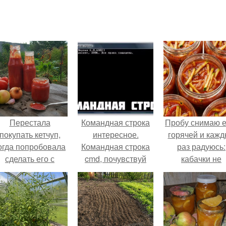
Перестала
Командная строка
Пробу снимаю 
покупать кетчуп,
интересное.
горячей и каж
огда попробовала
Командная строка
раз радуюсь:
сделать его с
cmd, почувствуй
кабачки не
яблоками.
себя хакером.
развариваются
соус получает
густым и
пикантным.