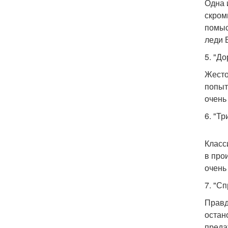
Одна 
скром
помыс
леди 
5. "До
Жесто
попыт
очень
6. "Т
Класс
в про
очень
7. "Сп
Правд
остан
преда