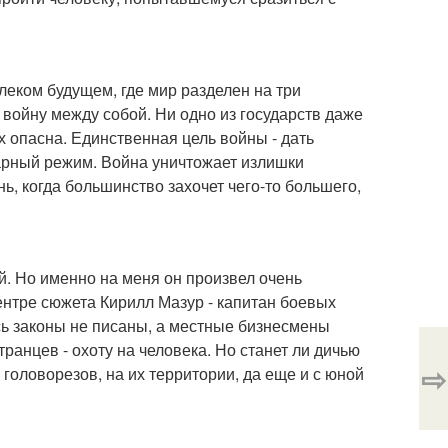
леком будущем, где мир разделен на три
 войну между собой. Ни одно из государств даже
их опасна. Единственная цель войны - дать
арный режим. Война уничтожает излишки
ь, когда большинство захочет чего-то большего,
й. Но именно на меня он произвел очень
ентре сюжета Кирилл Мазур - капитан боевых
сь законы не писаны, а местные бизнесмены
ранцев - охоту на человека. Но станет ли дичью
⇨
оловорезов, на их территории, да еще и с юной