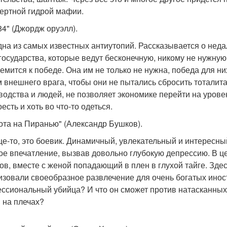
ертной гидрой мафии.
84" (Джордж оруэлл).
дна из самых известных антиутопий. Рассказывается о неда
государства, которые ведут бесконечную, никому не нужную
ремится к победе. Она им не только не нужна, победа для н
 внешнего врага, чтобы они не пытались сбросить тоталит
водства и людей, не позволяет экономике перейти на уровен
есть и хоть во что-то одеться.
хота на Пиранью" (Александр Бушков).
е-то, это боевик. Динамичный, увлекательный и интересны
ое впечатление, вызвав довольно глубокую депрессию. В ц
ов, вместе с женой попадающий в плен в глухой тайге. Зде
изовали своеобразное развлечение для очень богатых иност
ссиональный убийца? И что он сможет против натасканных г
 на плечах?