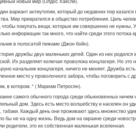
 дивный новый мир (Олдос Хаксли).
дин вариант антиутопии, который до недавних пор казалс
тва. Мир превратился в общество потребления. Цель челов
, чтобы покупать вещи, которые им совершенно не нужны. 
олько информации так много, что найти среди этого потока
альчик в полосатой пижаме (Джон бойн).
стория дружбы двух маленьких детей. Один из них родился в
ской. Их разделяет колючая проволока концлагеря. Но это н
Бруно начальник концлагеря, ничего не меняет. Дружба ест
ленное место у проволочного забора, чтобы поговорить с др
ом, в котором. " ( Мариам Петросян).
раине самого обычного города среди обыкновенных ничем 
тельный дом. Здесь есть место волшебству и населен он у
, табаки. Каждый день они проживают здесь множество уд
ло бы не на одну жизнь. Ведь дом на окраине среди новостр
ли родители, это их собственная маленькая вселенная.