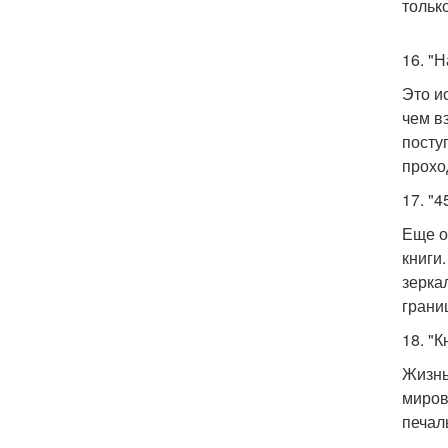
только
16. "
Это и
чем в
посту
прохо
17. "
Еще о
книги
зерка
грани
18. "К
Жизнь
миров
печал