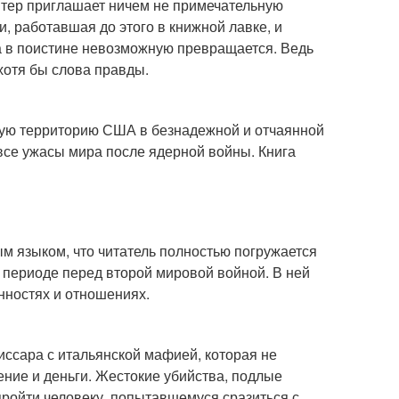
тер приглашает ничем не примечательную
, работавшая до этого в книжной лавке, и
ча в поистине невозможную превращается. Ведь
хотя бы слова правды.
шую территорию США в безнадежной и отчаянной
все ужасы мира после ядерной войны. Книга
м языком, что читатель полностью погружается
 периоде перед второй мировой войной. В ней
нностях и отношениях.
иссара с итальянской мафией, которая не
ение и деньги. Жестокие убийства, подлые
 пройти человеку, попытавшемуся сразиться с