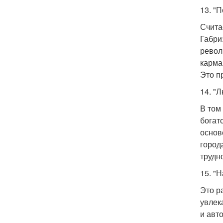
13. "
Счита
Габри
револ
карма
Это п
14. "
В том
богат
основ
город
трудн
15. "Н
Это р
увлек
и авт