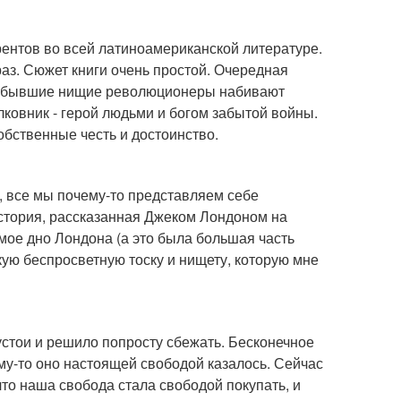
урентов во всей латиноамериканской литературе.
раз. Сюжет книги очень простой. Очередная
це бывшие нищие революционеры набивают
ковник - герой людьми и богом забытой войны.
обственные честь и достоинство.
е, все мы почему-то представляем себе
 история, рассказанная Джеком Лондоном на
мое дно Лондона (а это была большая часть
кую беспросветную тоску и нищету, которую мне
устои и решило попросту сбежать. Бесконечное
ому-то оно настоящей свободой казалось. Сейчас
что наша свобода стала свободой покупать, и