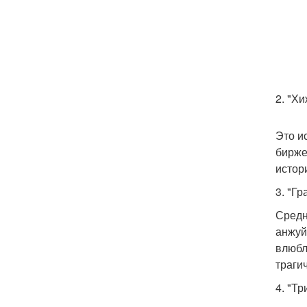
2. "Хи
Это и
бирже
истор
3. "Г
Средн
анжуй
влюбл
траги
4. "Т