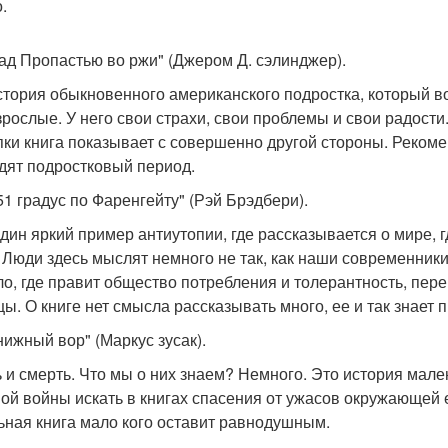
.
Над Пропастью во ржи" (Джером Д. сэлинджер).
стория обыкновенного американского подростка, который 
зрослые. У него свои страхи, свои проблемы и свои радос
пки книга показывает с совершенно другой стороны. Рекоме
дят подростковый период.
451 градус по Фаренгейту" (Рэй Брэдбери).
дин яркий пример антиутопии, где рассказывается о мире, 
. Люди здесь мыслят немного не так, как наши современник
ло, где правит общество потребления и толерантность, п
цы. О книге нет смысла рассказывать много, ее и так знает
нижный вор" (Маркус зусак).
 и смерть. Что мы о них знаем? Немного. Это история мал
ой войны искать в книгах спасения от ужасов окружающей е
ьная книга мало кого оставит равнодушным.