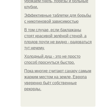
урожаем гниль, порезы и больные
клубни.
Эффективные таблетки для борьбы
с никотиновой зависимостью
В том случае, если баклажаны
стоят красивой зелёной стеной, а
плодов почти не видно - радоваться
тут нечему.
Холодный душ - это не просто
способ проснуться быстро.
Пока многие считают сахару самым
жарким местом на земле, Европа
уверенно бьёт собственные
рекорды.