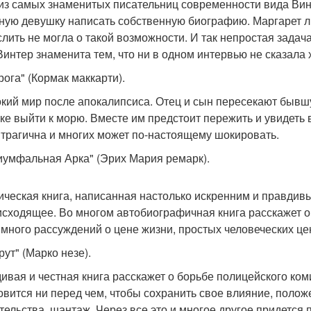
из самых знаменитых писательниц современности вида Вин
ную девушку написать собственную биографию. Маргарет ли
лить не могла о такой возможности. И так непростая зада
Винтер знаменита тем, что ни в одном интервью не сказала 
рога" (Кормак маккарти).
кий мир после апокалипсиса. Отец и сын пересекают быв
ке выйти к морю. Вместе им предстоит пережить и увидеть 
 трагична и многих может по-настоящему шокировать.
риумфальная Арка" (Эрих Мария ремарк).
ическая книга, написанная настолько искренним и правдивы
исходящее. Во многом автобиографичная книга расскажет о
 много рассуждений о цене жизни, простых человеческих це
рут" (Марко незе).
ивая и честная книга расскажет о борьбе полицейского ком
овится ни перед чем, чтобы сохранить свое влияние, полож
тельства, шантаж. Через все это и многое другое придется