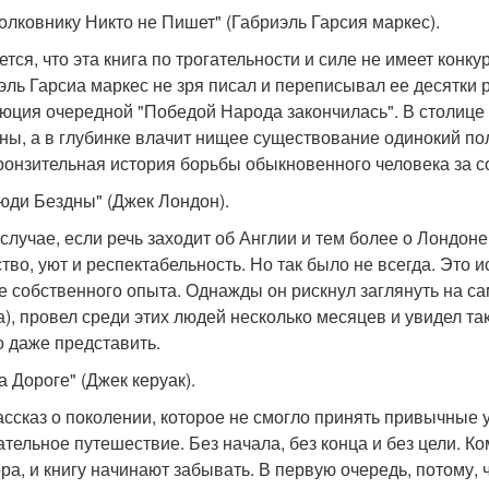
Полковнику Никто не Пишет" (Габриэль Гарсия маркес).
ется, что эта книга по трогательности и силе не имеет конк
эль Гарсиа маркес не зря писал и переписывал ее десятки 
юция очередной "Победой Народа закончилась". В столи
ны, а в глубинке влачит нищее существование одинокий пол
ронзительная история борьбы обыкновенного человека за с
Люди Бездны" (Джек Лондон).
 случае, если речь заходит об Англии и тем более о Лондон
ство, уют и респектабельность. Но так было не всегда. Это
е собственного опыта. Однажды он рискнул заглянуть на са
а), провел среди этих людей несколько месяцев и увидел та
о даже представить.
а Дороге" (Джек керуак).
ассказ о поколении, которое не смогло принять привычные 
ательное путешествие. Без начала, без конца и без цели. К
ора, и книгу начинают забывать. В первую очередь, потому, 