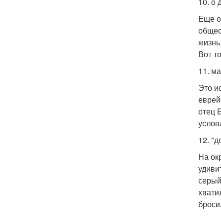
10. о
Еще о
общес
жизнь
Вот т
11. м
Это и
еврей
отец 
услов
12. "д
На ок
удиви
серый
хвати
броси