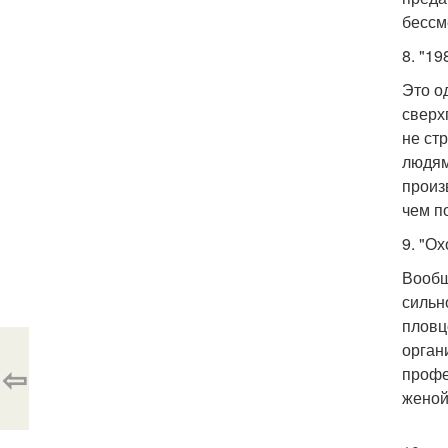
бессм
8. "19
Это о
сверх
не ст
людям
произ
чем по
9. "О
Вообщ
сильн
пловц
орган
⇦
профе
женой