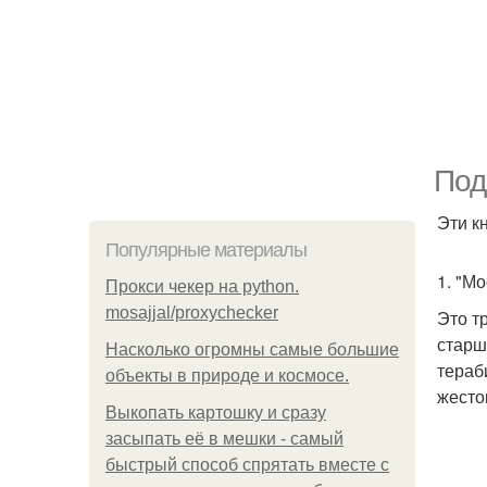
Под
Эти к
Популярные материалы
1. "М
Прокси чекер на python.
mosajjal/proxychecker
Это т
старш
Насколько огромны самые большие
тераб
объекты в природе и космосе.
жесто
Выкопать картошку и сразу
засыпать её в мешки - самый
быстрый способ спрятать вместе с