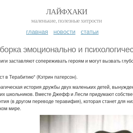
ЛАЙФХАКИ
маленькие, полезные хитрости
главная
новости
статьи
борка эмоционально и психологическ
ниги заставляют сопереживать героям и могут вызвать глуб
ост в Терабитию" (Кэтрин патерсон).
рагическая история дружбы двух маленьких детей, вынужде
их школьников. Вместе Джефф и Лесли придумают собстве
ития (в другом переводе теравифия), которая станет для 
ком мире.