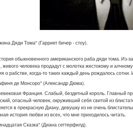
жина Дяди Тома" (Гарриет бичер - стоу).
стория обыкновенного американского раба дяди тома. Из-за 
, живого человека продадут с молотка жестокому и алчном
ия о рабстве, когда-то таких каждый день рождалось сотни. 
рафиня де Монсоро" (Александр Дюма).
евековая Франция. Слабый, бездетный король. Главный прет
ский, опасный человек, окруживший себя свитой из блистат
яется в прекрасную Диану, девушку из не очень блистатель
чная история любви из всех, что мне приходилось читать.
ринадцатая Сказка" (Диана сеттерфилд).