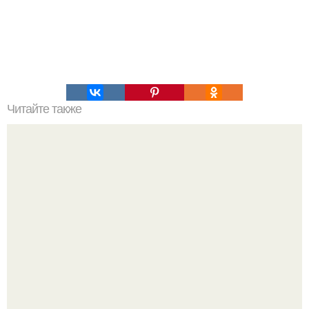
Читайте также
Лучше быть ухоженной женщиной, чем бесформенной
девочкой.