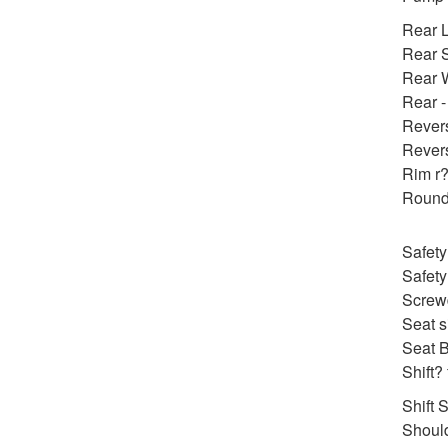
Rear L
Rear S
Rear W
Rear -
Revers
Revers
Rim r?
Round
Safety
Safety
Screwd
Seat s
Seat B
Shift?
Shift 
Should