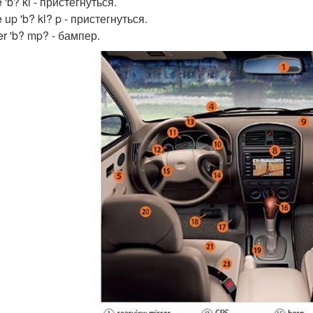
 'b? kl - пристегнуться.
 up 'b? kl? p - пристегнуться.
r 'b? mp? - бампер.