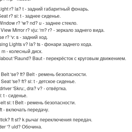
ight r? la? t - задний габаритный фонарь.
eat r? si: t - заднее сиденье.
indow r? 'w? nd? u - заднее стекло.
 View Mirror r? vju: 'm? r? - зеркало заднего вида.
e r? 'v: s - задний ход.
ing Lights v? la? ts - фонари заднего хода.
 m - колесный диск.
about 'Raund? Baut - перекрёсток с круговым движением.
 Belt 'se? ft? Belt - ремень безопасности.
 Seat 'se? ft? si: t - детское сиденье.
river 'Skru:, dra? v? - отвёртка.
i: t - сиденье.
elt si: t Belt - ремень безопасности.
 ft - включать передачу.
Stick? ft st? k рычаг переключения передач.
er '? uld? Обочина.