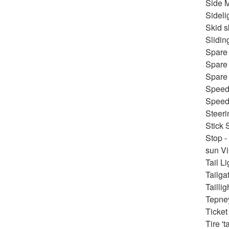
Side M
Sideli
Skid s
Slidin
Spare 
Spare 
Spare 
Speed 
Speed
Steeri
Stick 
Stop -
sun V
Tail L
Tailga
Tailli
Tepne
Ticket
Tire '