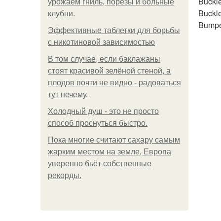
Buckle
урожаем гниль, порезы и больные
Buckle
клубни.
Bumpe
Эффективные таблетки для борьбы
с никотиновой зависимостью
В том случае, если баклажаны
стоят красивой зелёной стеной, а
плодов почти не видно - радоваться
тут нечему.
Холодный душ - это не просто
способ проснуться быстро.
Пока многие считают сахару самым
жарким местом на земле, Европа
уверенно бьёт собственные
рекорды.