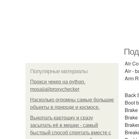
Под
Air Co
Air - 
Популярные материалы
Arm Re
Прокси чекер на python.
mosajjal/proxychecker
Back S
Насколько огромны самые большие
Boot b
объекты в природе и космосе.
Brake 
Brake 
Выкопать картошку и сразу
Brakes
засыпать её в мешки - самый
Breakd
быстрый способ спрятать вместе с