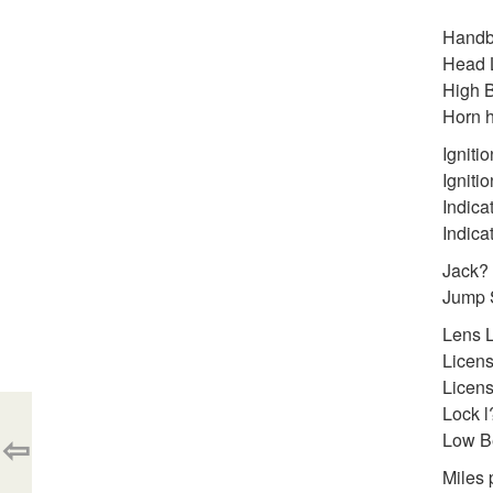
Handbr
Head L
High B
Horn h
Igniti
Igniti
Indica
Indica
Jack? 
Jump S
Lens 
Licens
Licens
Lock l
⇦
Low Be
Miles 