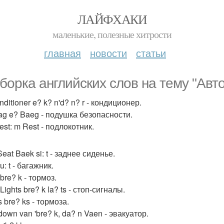
ЛАЙФХАКИ
маленькие, полезные хитрости
главная
новости
статьи
борка английских слов на тему "Авто
nditioner e? k? n'd? n? r - кондиционер.
bag e? Baeg - подушка безопасности.
st: m Rest - подлокотник.
eat Baek si: t - заднее сиденье.
u: t - багажник.
bre? k - тормоз.
Lights bre? k la? ts - стоп-сигналы.
 bre? ks - тормоза.
own van 'bre? k, da? n Vaen - эвакуатор.