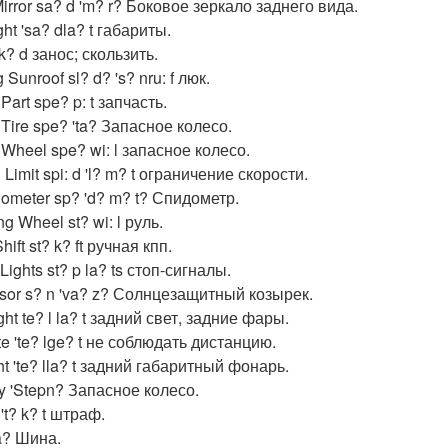
irror sa? d 'm? r? Боковое зеркало заднего вида.
ght 'sa? dla? t габариты.
k? d занос; скользить.
g Sunroof sl? d? 's? nru: f люк.
Part spe? p: t запчасть.
Tire spe? 'ta? Запасное колесо.
Wheel spe? wi: l запасное колесо.
Limit spi: d 'l? m? t ограничение скорости.
ometer sp? 'd? m? t? Спидометр.
ng Wheel st? wi: l руль.
Shift st? k? ft ручная кпп.
 Lights st? p la? ts стоп-сигналы.
isor s? n 'va? z? Солнцезащитный козырек.
ight te? l la? t задний свет, задние фары.
te 'te? lge? t не соблюдать дистанцию.
ght 'te? lla? t задний габаритный фонарь.
y 'Stepn? Запасное колесо.
 't? k? t штраф.
ta? Шина.