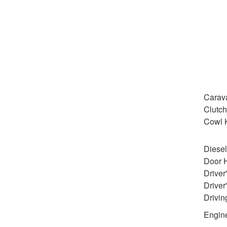
Carav
Clutch
Cowl K
Diesel
Door H
Driver
Driver
Drivin
Engine