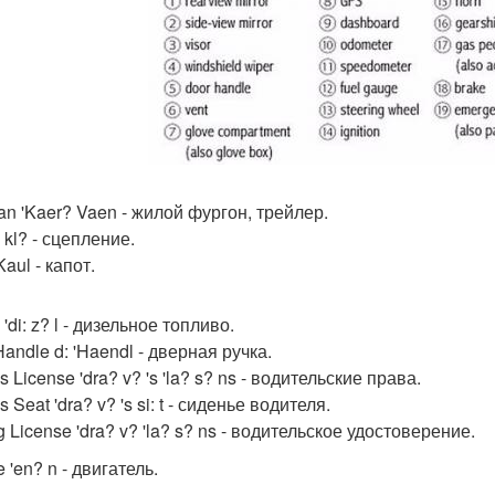
an 'Kaer? Vaen - жилой фургон, трейлер.
 kl? - сцепление.
aul - капот.
 'di: z? l - дизельное топливо.
andle d: 'Haendl - дверная ручка.
's License 'dra? v? 's 'la? s? ns - водительские права.
's Seat 'dra? v? 's si: t - сиденье водителя.
g License 'dra? v? 'la? s? ns - водительское удостоверение.
 'en? n - двигатель.