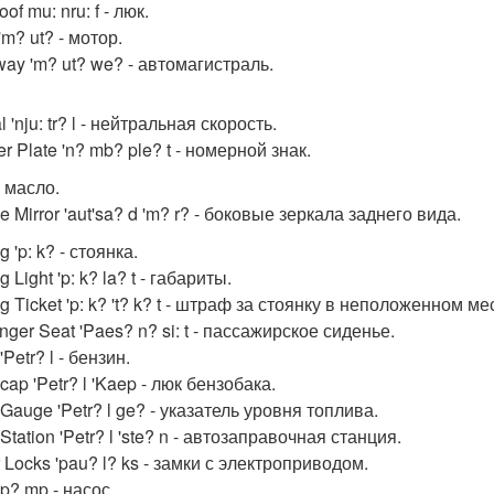
of mu: nru: f - люк.
'm? ut? - мотор.
way 'm? ut? we? - автомагистраль.
l 'nju: tr? l - нейтральная скорость.
 Plate 'n? mb? ple? t - номерной знак.
 - масло.
e Mirror 'aut'sa? d 'm? r? - боковые зеркала заднего вида.
g 'p: k? - стоянка.
g Light 'p: k? la? t - габариты.
g Ticket 'p: k? 't? k? t - штраф за стоянку в неположенном ме
ger Seat 'Paes? n? si: t - пассажирское сиденье.
'Petr? l - бензин.
 cap 'Petr? l 'Kaep - люк бензобака.
 Gauge 'Petr? l ge? - указатель уровня топлива.
 Station 'Petr? l 'ste? n - автозаправочная станция.
Locks 'pau? l? ks - замки с электроприводом.
p? mp - насос.