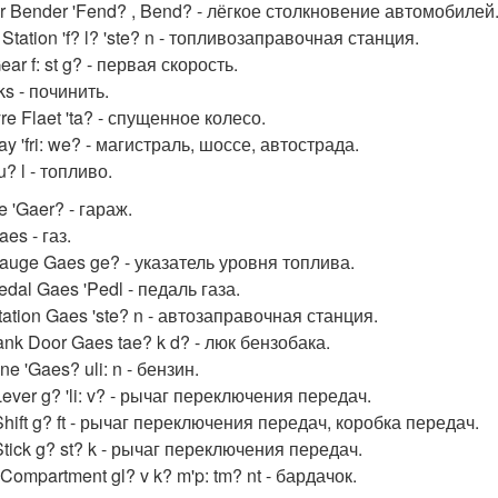
r Bender 'Fend? , Bend? - лёгкое столкновение автомобилей
g Station 'f? l? 'ste? n - топливозаправочная станция.
Gear f: st g? - первая скорость.
 ks - починить.
yre Flaet 'ta? - спущенное колесо.
y 'fri: we? - магистраль, шоссе, автострада.
ju? l - топливо.
 'Gaer? - гараж.
es - газ.
auge Gaes ge? - указатель уровня топлива.
dal Gaes 'Pedl - педаль газа.
ation Gaes 'ste? n - автозаправочная станция.
nk Door Gaes tae? k d? - люк бензобака.
ne 'Gaes? uli: n - бензин.
ever g? 'li: v? - рычаг переключения передач.
hift g? ft - рычаг переключения передач, коробка передач.
tick g? st? k - рычаг переключения передач.
Compartment gl? v k? m'p: tm? nt - бардачок.