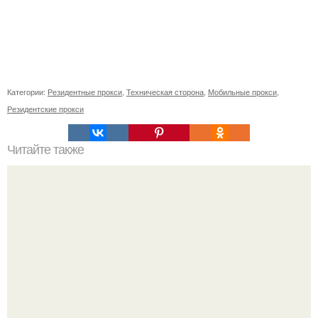
Категории:
Резидентные прокси
,
Техническая сторона
,
Мобильные прокси
,
Резидентские прокси
Читайте также
Цвета сигнальных ракет и их значение. Значение цвета
сигнальных патронов и ракет, вдруг кому пригодится.