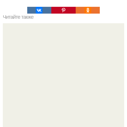
Читайте также
8 НОЯБРЯ Днепропетровск. Нереальная акция! Самая
модная съемка 2015 года в платье Jovani с доберманом.