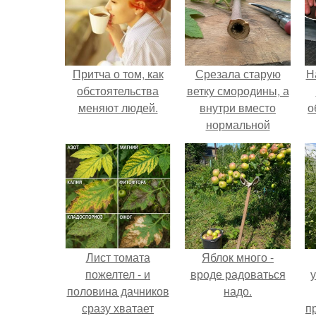
Притча о том, как
Срезала старую
Н
обстоятельства
ветку смородины, а
меняют людей.
внутри вместо
о
нормальной
светлой
сердцевины
оказалась чёрная
пустота.
Лист томата
Яблок много -
пожелтел - и
вроде радоваться
половина дачников
надо.
сразу хватает
п