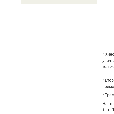
* Хин
уничт
тольк
* Вто
приме
* Тра
Насто
1 ст.