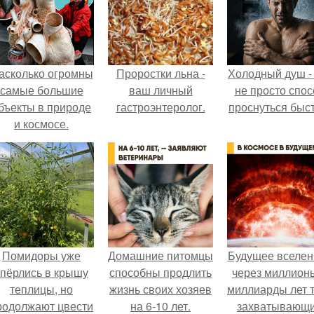
асколько огромны
Проростки льна -
Холодный душ -
самые большие
ваш личный
не просто спос
бъекты в природе
гастроэнтеролог.
проснуться быст
и космосе.
Помидоры уже
Домашние питомцы
Будущее вселен
упёрлись в крышу
способны продлить
через миллион
теплицы, но
жизнь своих хозяев
миллиарды лет 
родолжают цвести
на 6-10 лет.
захватывающ