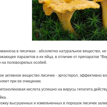
оманноза в лисичках - абсолютно натуральное вещество, 
ожающее паразитов и их яйца, в отличие от препаратов "Ве
о на половозрелых особей.
рое активное вещество лисичек - эргостерол, эффективно 
няют при ее очищении.
метонолиновая кислота успешно на вирусы гепатита действу
йка.
 Ложку высушенных и измельченных в порошок лисичек залив