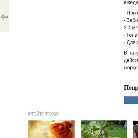
ежедн
- При
⇦
- Заб
3-4 ме
- Гепа
- Для
В нат
дейст
морко
Понр
Читайте также