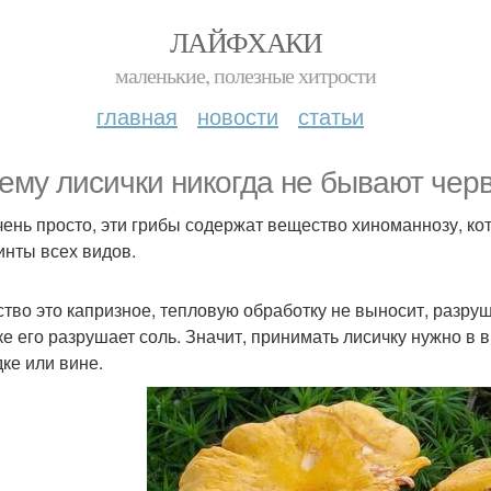
ЛАЙФХАКИ
маленькие, полезные хитрости
главная
новости
статьи
ему лисички никогда не бывают чер
чень просто, эти грибы содержат вещество хиноманнозу, ко
инты всех видов.
тво это капризное, тепловую обработку не выносит, разруш
ке его разрушает соль. Значит, принимать лисичку нужно в 
дке или вине.