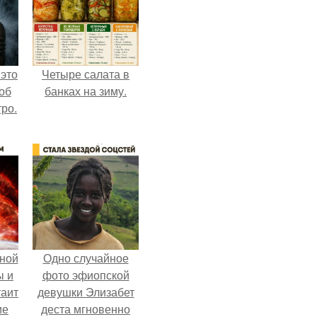
 это
Четыре салата в
об
банках на зиму.
ро.
ной
Одно случайное
ы и
фото эфиопской
таит
девушки Элизабет
ие
деста мгновенно