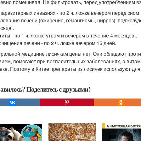
евно помешивая. Не фильтровать, перед употреблением взб
 паразитарных инвазиях - по 2 ч. ложке вечером перед сном 
олевания печени (ожирение, гемангиомы, цирроз), поджелуд
сяца;.
титы - по 1 ч. ложке утром и вечером в течение 4 месяцев;.
 очищения печени - по 2 ч. ложке вечером 15 дней.
уральной медицине лисичкам цены нет. Они обладают пр
вием, помогают при воспалительных заболеваниях, а витами
вке. Поэтому в Китае препараты из лисичек используют для
авилось? Поделитесь с друзьями!