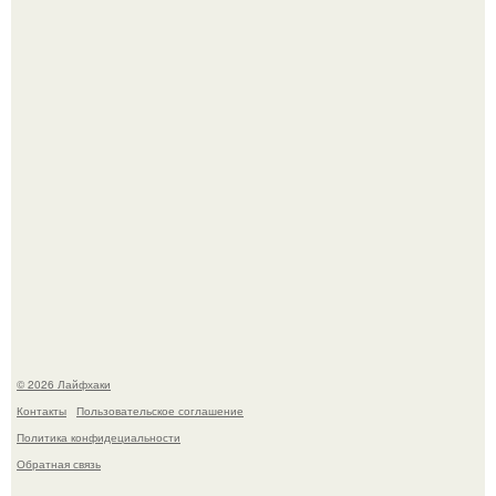
Четыре салата в банках на зиму.
Яблок много - вроде радоваться надо.
© 2026 Лайфхаки
Контакты
Пользовательское соглашение
Политика конфидециальности
Обратная связь