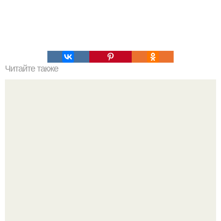
Читайте также
Спаси яблоки и груши от садовой гнили!