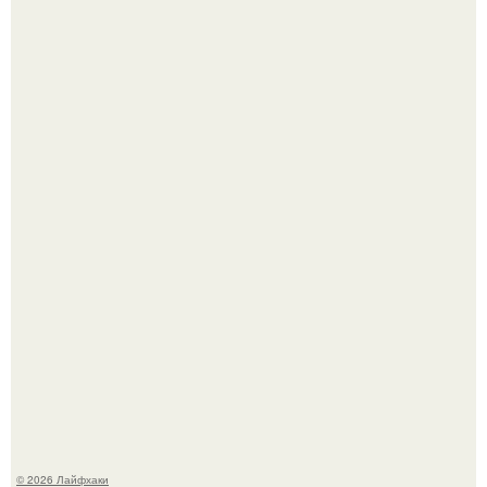
Сняли лук или ранний картофель и бросили голую грядку
до весны?
Будущее вселенной через миллионы и миллиарды лет
таит захватывающие тайны.
© 2026 Лайфхаки