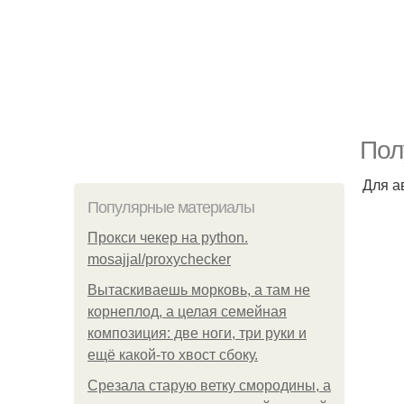
Пол
Для а
Популярные материалы
Прокси чекер на python.
mosajjal/proxychecker
Вытаскиваешь морковь, а там не
корнеплод, а целая семейная
композиция: две ноги, три руки и
ещё какой-то хвост сбоку.
Срезала старую ветку смородины, а