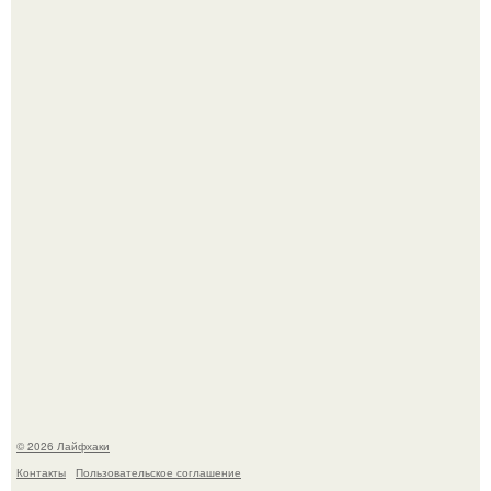
Из мягких груш красивого варенья дольками не
получится.
Домашние питомцы способны продлить жизнь своих
хозяев на 6-10 лет.
© 2026 Лайфхаки
Контакты
Пользовательское соглашение