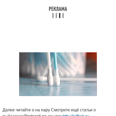
Далее читайте о на пару Смотрите ещё статьи о
рыбаатаке@retsepti по ссылке
http://lajfhak.ru-