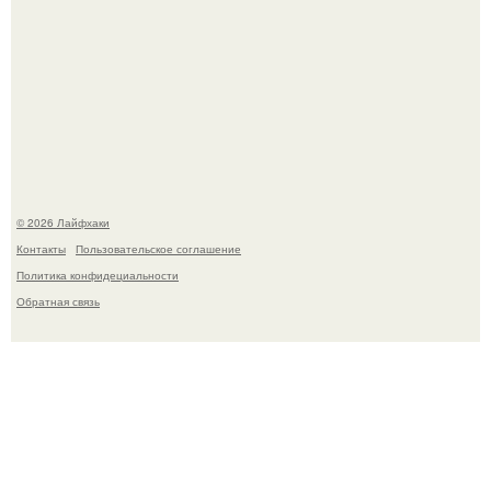
Малина отплодоносила, и многие про неё тут же забыли
до следующего лета.
© 2026 Лайфхаки
Контакты
Пользовательское соглашение
Политика конфидециальности
Обратная связь