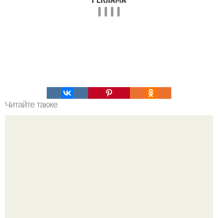
Читайте также
Лечение корнем лопуха и одуванчика. Целебные корни -
пырей, одуванчик, лопух.