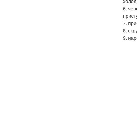
холод
6. че
прист
7. пр
8. ск
9. на