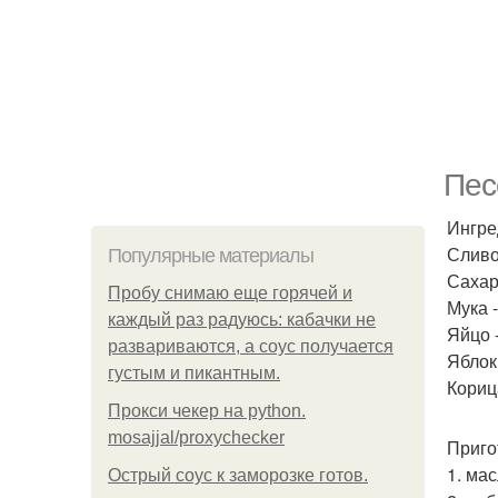
Пес
Ингре
Сливо
Популярные материалы
Сахар 
Пробу снимаю еще горячей и
Мука -
каждый раз радуюсь: кабачки не
Яйцо -
развариваются, а соус получается
Яблоки
густым и пикантным.
Корица
Прокси чекер на python.
mosajjal/proxychecker
Приго
1. ма
Острый соус к заморозке готов.