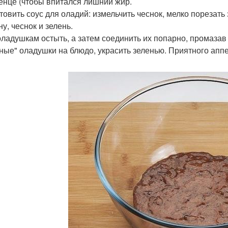
енце (чтобы впитался лишний жир.
товить соус для оладий: измельчить чеснок, мелко порезать
у, чеснок и зелень.
оладушкам остыть, а затем соединить их попарно, промаза
ные" оладушки на блюдо, украсить зеленью. Приятного апп