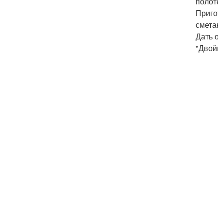
полот
Приго
сметан
Дать 
"Двой