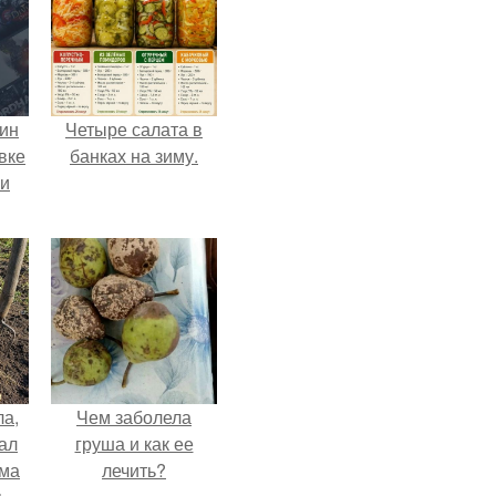
кин
Четыре салата в
вке
банках на зиму.
ии
ла,
Чем заболела
ал
груша и как ее
ама
лечить?