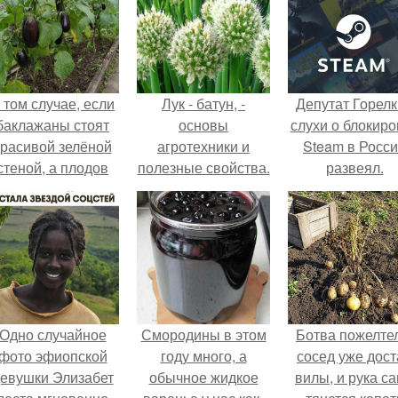
 том случае, если
Лук - батун, -
Депутат Горел
баклажаны стоят
основы
слухи о блокиро
красивой зелёной
агротехники и
Steam в Росс
стеной, а плодов
полезные свойства.
развеял.
почти не видно -
радоваться тут
нечему.
Одно случайное
Смородины в этом
Ботва пожелте
фото эфиопской
году много, а
сосед уже дост
евушки Элизабет
обычное жидкое
вилы, и рука с