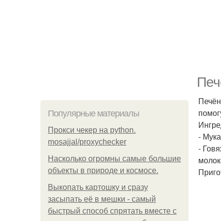
Печ
Печён
помог
Популярные материалы
Ингре
Прокси чекер на python.
- Мука
mosajjal/proxychecker
- Говя
Насколько огромны самые большие
молоко
объекты в природе и космосе.
Приго
Выкопать картошку и сразу
засыпать её в мешки - самый
быстрый способ спрятать вместе с