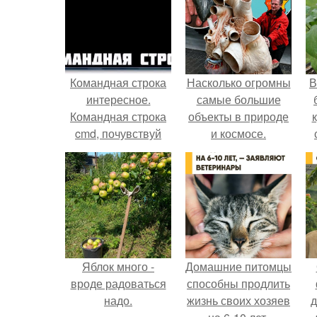
Командная строка
Насколько огромны
В
интересное.
самые большие
Командная строка
объекты в природе
cmd, почувствуй
и космосе.
себя хакером.
Яблок много -
Домашние питомцы
вроде радоваться
способны продлить
надо.
жизнь своих хозяев
д