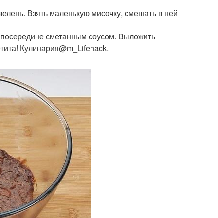
 зелень. Взять маленькую мисочку, смешать в ней
в посередине сметанным соусом. Выложить
етита! Кулинария@m_Lifehack.