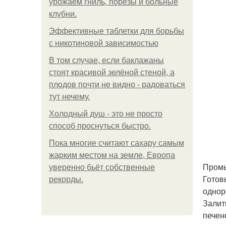
урожаем гниль, порезы и больные
клубни.
Эффективные таблетки для борьбы
с никотиновой зависимостью
В том случае, если баклажаны
стоят красивой зелёной стеной, а
плодов почти не видно - радоваться
тут нечему.
Холодный душ - это не просто
способ проснуться быстро.
Пока многие считают сахару самым
жарким местом на земле, Европа
Промы
уверенно бьёт собственные
Готов
рекорды.
однор
Залит
печен