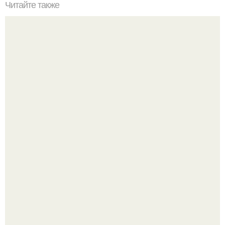
Читайте также
33 полезных свойства чеснока для здоровья?
Пробу снимаю еще горячей и каждый раз радуюсь:
кабачки не развариваются, а соус получается густым и
пикантным.