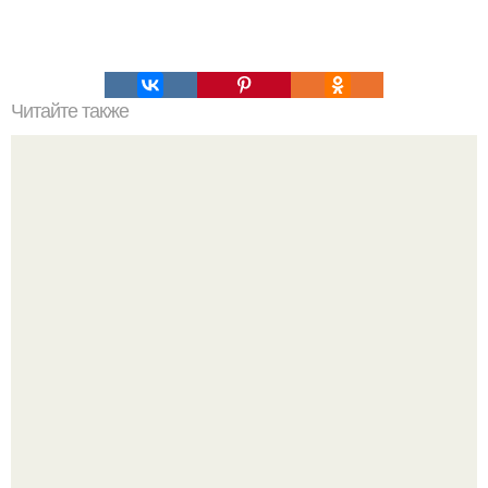
Читайте также
Большие урожаи по методу картелева: вся хитрость в …
траве.