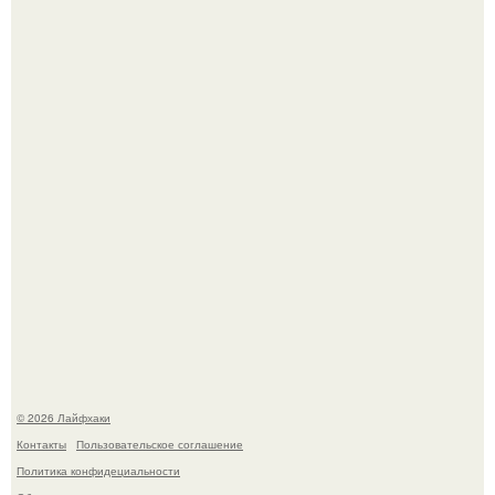
Автоваз крупнейшее обновление Lada Niva Legend за
всю историю представил.
Чем заболела груша и как ее лечить?
© 2026 Лайфхаки
Контакты
Пользовательское соглашение
Политика конфидециальности