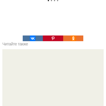
Читайте также
Кедровая настойка. У меня есть просто потрясающий
рецепт кедровой настойки!