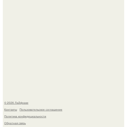
Малина отплодоносила, и многие про неё тут же забыли
до следующего лета.
Домашние питомцы способны продлить жизнь своих
хозяев на 6-10 лет.
© 2026 Лайфхаки
Контакты
Пользовательское соглашение
Политика конфидециальности
Обратная связь