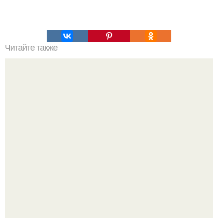
Читайте также
Что делать на ночевке с подругой. Как устроить весёлую
ночёвку с подружками