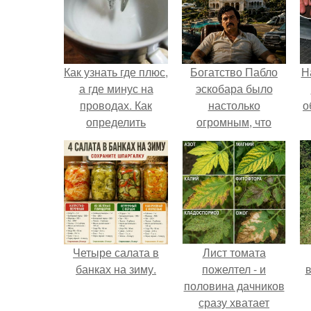
Как узнать где плюс,
Богатство Пабло
Н
а где минус на
эскобара было
проводах. Как
настолько
о
определить
огромным, что
полярность, не
многие истории о
имея приборов.
нём звучат как
вымысел.
Четыре салата в
Лист томата
банках на зиму.
пожелтел - и
в
половина дачников
сразу хватает