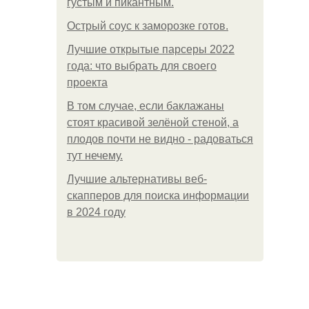
густым и пикантным.
Острый соус к заморозке готов.
Лучшие открытые парсеры 2022
года: что выбрать для своего
проекта
В том случае, если баклажаны
стоят красивой зелёной стеной, а
плодов почти не видно - радоваться
тут нечему.
Лучшие альтернативы веб-
скапперов для поиска информации
в 2024 году