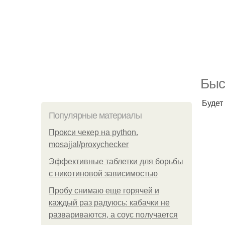
Быс
Будет
Популярные материалы
Прокси чекер на python.
mosajjal/proxychecker
Эффективные таблетки для борьбы
с никотиновой зависимостью
Пробу снимаю еще горячей и
каждый раз радуюсь: кабачки не
развариваются, а соус получается