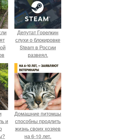
сли
Депутат Горелкин
ят
слухи о блокировке
ной
Steam в России
ов
развеял.
 -
т
и
Домашние питомцы
ль и
способны продлить
ю
жизнь своих хозяев
ы?
на 6-10 лет.