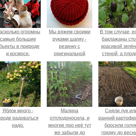
асколько огромны
Мы вяжем своими
В том случае, е
самые большие
руками шапку -
баклажаны сто
бъекты в природе
резинку с
красивой зелё
и космосе.
оригинальной
стеной, а плод
макушкой.
почти не видно
радоваться ту
нечему.
Яблок много -
Малина
Сняли лук ил
роде радоваться
отплодоносила, и
ранний картофе
надо.
многие про неё тут
бросили голу
же забыли до
грядку до весн