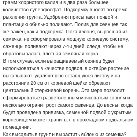
грамм хлористого калия и в два раза большее
количество суперфосфат. Подкормку вносят во время
рыхления грунта. Удобрения присыпают почвой и
плантацию обильно поливают. Полив для сеянцев так
же важен, как и подкормка. Пока яблоня, выросшая из
семечка, не сформировала мощную корневую систему,
саженцы поливают через 7-10 дней, следя, чтобы не
образовывалась плотная земляная корка.
В том случае, если выращиваемый сеянец будет
использоваться в качестве подвоя, в октябре растение
выкапывают, удаляют всю оставшуюся листву и на
расстоянии 20 см от корневой шейки обрезают
центральный стержневой корень. Эта мера позволит
сформироваться разветвленным мочковатым корням и
несколько огранит рост самого саженца. До весны, когда
будет проведена прививка, семенной подвой с укрытым
корневищем может храниться в прохладном подвальном
помещении.
Как высадить в грунт и вырастить яблоню из семечка?